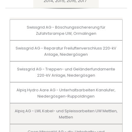
2014, 2015, 2016, 2017
Swissgrid AG - Böschungssichererung für
Zufahrtsrampe UW, Ormalingen
Swissgrid AG - Reparatur Freiluftenverschluss 220-kV
Anlage, Niedergösgen
Swissgrid AG - Treppen- und Geländerfundamente
220-kV Anlage, Niedergösgen
Alpiq Hydro Aare AG - Unterhaltsarbeiten Kanalufer,
Niedergösgen-Ruppoldingen
Alpiq AG - LWL Kabel- und Spleissarbeiten UW Mettlen,
Mettlen
Coop Mineralöl AG - div. Unterhalts- und