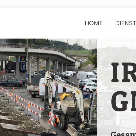
HOME
DIENS
I
G
Gesam