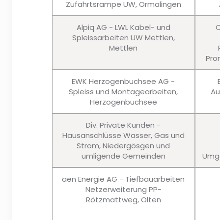
Zufahrtsrampe UW, Ormalingen
Alpiq AG - LWL Kabel- und
C
Spleissarbeiten UW Mettlen,
Mettlen
Pro
EWK Herzogenbuchsee AG -
Spleiss und Montagearbeiten,
Au
Herzogenbuchsee
Div. Private Kunden -
Hausanschlüsse Wasser, Gas und
Strom, Niedergösgen und
umligende Gemeinden
Umge
aen Energie AG - Tiefbauarbeiten
Netzerweiterung PP-
Rötzmattweg, Olten