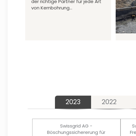
der richtige Partner für jede Art
von Kernbohrung…
2023
2022
Swissgrid AG -
S
Böschungssichererung für
Fr