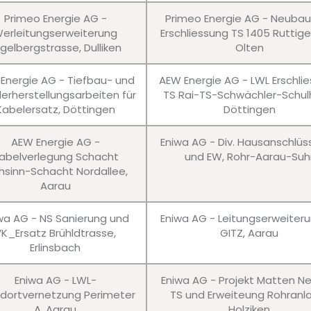
Primeo Energie AG -
Primeo Energie AG - Neuba
erleitungserweiterung
Erschliessung TS 1405 Ruttig
gelbergstrasse, Dulliken
Olten
Energie AG - Tiefbau- und
AEW Energie AG - LWL Erschli
erherstellungsarbeiten für
TS Rai-TS-Schwächler-Schul
Kabelersatz, Döttingen
Döttingen
AEW Energie AG -
Eniwa AG - Div. Hausanschlü
abelverlegung Schacht
und EW, Rohr-Aarau-Suh
hsinn-Schacht Nordallee,
Aarau
wa AG - NS Sanierung und
Eniwa AG - Leitungserweiter
VK_Ersatz Brühldtrasse,
GITZ, Aarau
Erlinsbach
Eniwa AG - LWL-
Eniwa AG - Projekt Matten N
dortvernetzung Perimeter
TS und Erweiteung Rohranl
A, Aarau
Holziken