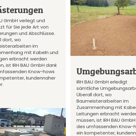
ästerungen
AU GmbH verlegt und
zt für Sie jede Art von
terungen und Abschlüsse.
l dort, wo
isterarbeiten im
menhang mit Kabeln und
ngen erbracht werden
n, ist IRH BAU GmbH dank
Umgebungsarb
mfassenden Know-hows
ompetenter, kundennaher
IRH BAU GmbH erledigt
r.
sämtliche Umgebungsarbe
Überall dort, wo
Baumeisterarbeiten im
Zusammenhang mit Kabel
Leitungen erbracht werde
müssen, ist IRH BAU GmbH
des umfassenden Know-
ein kompetenter, kunden