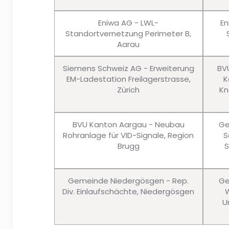
Eniwa AG - LWL-
En
Standortvernetzung Perimeter B,
Aarau
Siemens Schweiz AG - Erweiterung
BV
EM-Ladestation Freilagerstrasse,
K
Zürich
Kn
BVU Kanton Aargau - Neubau
Ge
Rohranlage für VID-Signale, Region
S
Brugg
S
Gemeinde Niedergösgen - Rep.
Ge
Div. Einlaufschächte, Niedergösgen
W
U