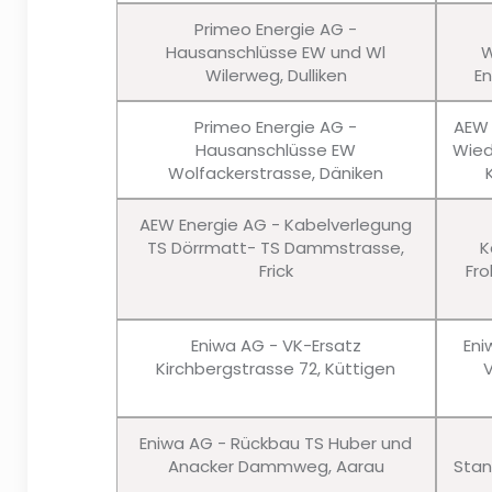
Primeo Energie AG -
Hausanschlüsse EW und Wl
W
Wilerweg, Dulliken
En
Primeo Energie AG -
AEW 
Hausanschlüsse EW
Wied
Wolfackerstrasse, Däniken
AEW Energie AG - Kabelverlegung
TS Dörrmatt- TS Dammstrasse,
K
Frick
Fro
Eniwa AG - VK-Ersatz
Eni
Kirchbergstrasse 72, Küttigen
Eniwa AG - Rückbau TS Huber und
Anacker Dammweg, Aarau
Stan