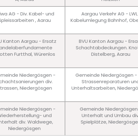
iwa AG - Div. Kabel- und
Aargau Verkehr AG - LWL
Spleissarbeiten , Aarau
Kabelumlegung Bahnhof, Obe
U Kanton Aargau - Ersatz
BVU Kanton Aargau - Ersa
andelaberfundamente
Schachtabdeckungen. Kno
otten Furtthal, Würenlos
Distelberg, Aarau
meinde Niedergösgen -
Gemeinde Niedergösgen - 
chachtsanierungen div.
Strassenreparaturen un
trassen, Niedergösgen
Unterhaltsarbeiten, Niederg
meinde Niedergösgen -
Gemeinde Niedergösgen
iederherstellung- und
Unterhalt und Umbau div
nterhalt div. Waldwege,
Spielplätze, Niedergösg
Niedergösgen