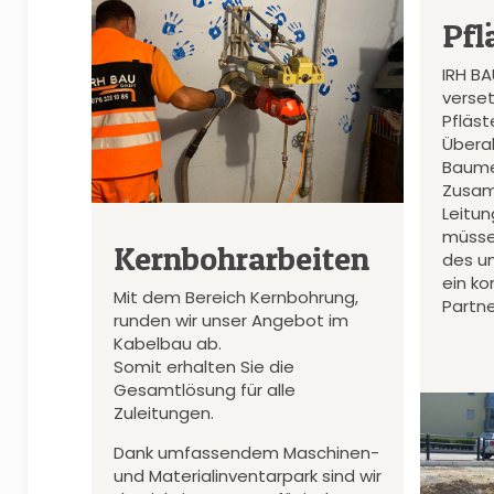
Pfl
IRH B
verset
Pfläs
Überal
Baume
Zusam
Leitu
müsse
Kernbohrarbeiten
des u
ein k
Mit dem Bereich Kernbohrung,
Partne
runden wir unser Angebot im
Kabelbau ab.
Somit erhalten Sie die
Gesamtlösung für alle
Zuleitungen.
Dank umfassendem Maschinen-
und Materialinventarpark sind wir