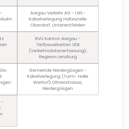
-
Aargau Verkehr AG - LWL-
rkulm
Kabelverlegung Haltestelle
Oberdorf, Unterentfelden
tz
BVU Kanton Aargau -
ten
Tiefbauarbeiten VDE
(Verkehrsdatenerfassung),
Regieon Lenzburg
Div.
Gemeinde Niedergösgen -
d
Kabelverlegung (Turm- Halle
ösgen
Werhof) Oltnerstrasse,
Niedergösgen
 -
.
en