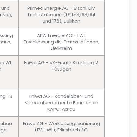
u und
Primeo Energie AG - Erschl. Div.
erweg,
Trafostatienen (TS 153,163,164
und 176), Dulliken
essung
AEW Energie AG - LWL
haus,
Erschliessung div. Trafostationen,
Uerkheim
sse WL
Eniwa AG - VK-Ersatz Kirchberg 2,
r
Küttigen
ung TS
Eniwa AG - Kandelaber- und
Kamerafundamente Fanmarsch
KAPO, Aarau
eubau
Eniwa AG - Werkleitungssanierung
age,
(EW+WL), Erlinsbach AG