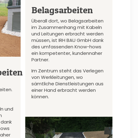
Belagsarbeiten
Überall dort, wo Belagsarbeiten
im Zusammenhang mit Kabeln
und Leitungen erbracht werden
müssen, ist IRH BAU GmbH dank
des umfassenden Know-hows
ein kompetenter, kundennaher
Partner.
eiten
Im Zentrum steht das Verlegen
von Werkleitungen, wo
sämtliche Dienstleistungen aus
iten.
einer Hand erbracht werden
können.
n und
n
 dank
hows
naher