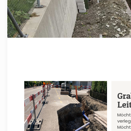
Gra
Lei
Möcht
verle
Möcht