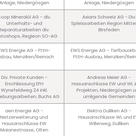
Anlage, Niedergösgen
Anlage, Niedergösgen
oop Mineralöl AG - div.
Axians Schweiz AG - Div.
Unterhalts- und
Spleissarbeiten Region Mitte
Reparaturarbeiten div.
Birsfeden
ntoshops, Regieon SO-AG
EWS Energie AG - FttH-
EWS Energie AG - Tiefbauarb
sbau, Menziken/Reinach
FttH-Ausbau, Menziken/Rei
Div. Private Kunden -
Andreas Meier AG -
Erschliessung EFH
Hasuanschlüsse EW und WL in
Wynefeldweg 24 inkl.
Projekten, Niedergösgen 
bungsarbeiten, Buchs AG
umligende Gemeinden
aen Energie AG -
Elektra Dulliken AG -
Netzerweiterung und
Hausanschlüsse WL und 
Hausanschlüsse EW
Willerweg, Dulliken
Maianestrasse, Olten