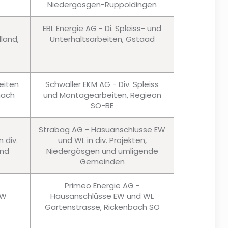
Niedergösgen-Ruppoldingen
EBL Energie AG - Di. Spleiss- und
lland,
Unterhaltsarbeiten, Gstaad
eiten
Schwaller EKM AG - Div. Spleiss
nach
und Montagearbeiten, Regieon
SO-BE
Strabag AG - Hasuanschlüsse EW
 div.
und WL in div. Projekten,
und
Niedergösgen und umligende
Gemeinden
Primeo Energie AG -
EW
Hausanschlüsse EW und WL
Gartenstrasse, Rickenbach SO