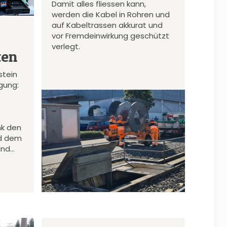
Damit alles fliessen kann,
werden die Kabel in Rohren und
auf Kabeltrassen akkurat und
vor Fremdeinwirkung geschützt
verlegt.
ten
stein
gung:
nk den
d dem
und…