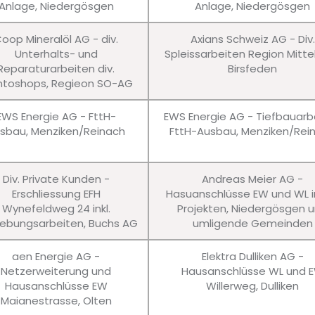
Anlage, Niedergösgen
Anlage, Niedergösgen
oop Mineralöl AG - div.
Axians Schweiz AG - Div.
Unterhalts- und
Spleissarbeiten Region Mitte
Reparaturarbeiten div.
Birsfeden
ntoshops, Regieon SO-AG
EWS Energie AG - FttH-
EWS Energie AG - Tiefbauarb
sbau, Menziken/Reinach
FttH-Ausbau, Menziken/Rei
Div. Private Kunden -
Andreas Meier AG -
Erschliessung EFH
Hasuanschlüsse EW und WL in
Wynefeldweg 24 inkl.
Projekten, Niedergösgen 
bungsarbeiten, Buchs AG
umligende Gemeinden
aen Energie AG -
Elektra Dulliken AG -
Netzerweiterung und
Hausanschlüsse WL und 
Hausanschlüsse EW
Willerweg, Dulliken
Maianestrasse, Olten