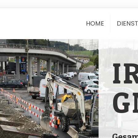
HOME
DIENS
I
G
Gesam