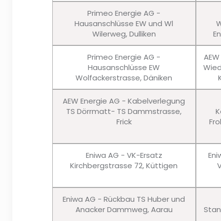
Primeo Energie AG -
Hausanschlüsse EW und Wl
W
Wilerweg, Dulliken
En
Primeo Energie AG -
AEW 
Hausanschlüsse EW
Wied
Wolfackerstrasse, Däniken
AEW Energie AG - Kabelverlegung
TS Dörrmatt- TS Dammstrasse,
K
Frick
Fro
Eniwa AG - VK-Ersatz
Eni
Kirchbergstrasse 72, Küttigen
Eniwa AG - Rückbau TS Huber und
Anacker Dammweg, Aarau
Stan