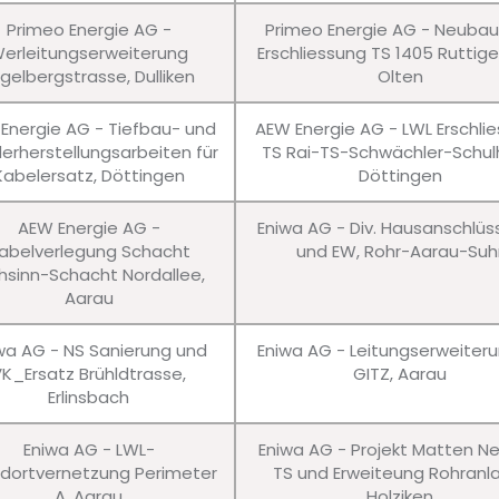
Primeo Energie AG -
Primeo Energie AG - Neuba
erleitungserweiterung
Erschliessung TS 1405 Ruttig
gelbergstrasse, Dulliken
Olten
Energie AG - Tiefbau- und
AEW Energie AG - LWL Erschli
erherstellungsarbeiten für
TS Rai-TS-Schwächler-Schul
Kabelersatz, Döttingen
Döttingen
AEW Energie AG -
Eniwa AG - Div. Hausanschlü
abelverlegung Schacht
und EW, Rohr-Aarau-Suh
hsinn-Schacht Nordallee,
Aarau
wa AG - NS Sanierung und
Eniwa AG - Leitungserweiter
VK_Ersatz Brühldtrasse,
GITZ, Aarau
Erlinsbach
Eniwa AG - LWL-
Eniwa AG - Projekt Matten N
dortvernetzung Perimeter
TS und Erweiteung Rohranl
A, Aarau
Holziken