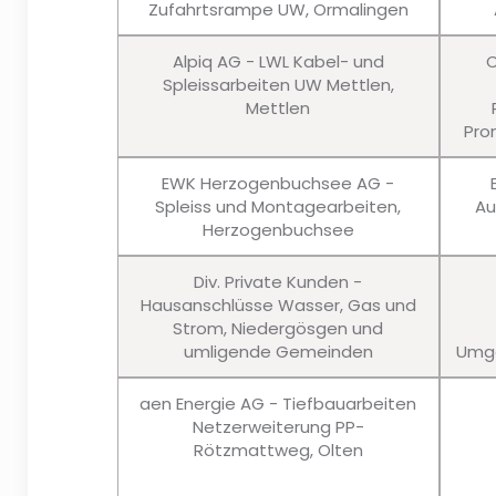
Zufahrtsrampe UW, Ormalingen
Alpiq AG - LWL Kabel- und
C
Spleissarbeiten UW Mettlen,
Mettlen
Pro
EWK Herzogenbuchsee AG -
Spleiss und Montagearbeiten,
Au
Herzogenbuchsee
Div. Private Kunden -
Hausanschlüsse Wasser, Gas und
Strom, Niedergösgen und
umligende Gemeinden
Umge
aen Energie AG - Tiefbauarbeiten
Netzerweiterung PP-
Rötzmattweg, Olten