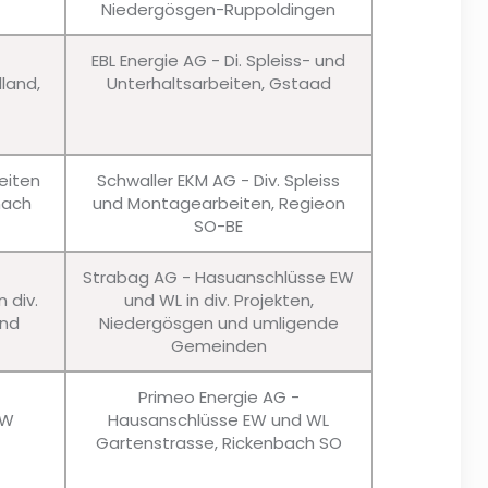
Niedergösgen-Ruppoldingen
EBL Energie AG - Di. Spleiss- und
lland,
Unterhaltsarbeiten, Gstaad
eiten
Schwaller EKM AG - Div. Spleiss
nach
und Montagearbeiten, Regieon
SO-BE
Strabag AG - Hasuanschlüsse EW
 div.
und WL in div. Projekten,
und
Niedergösgen und umligende
Gemeinden
Primeo Energie AG -
EW
Hausanschlüsse EW und WL
Gartenstrasse, Rickenbach SO