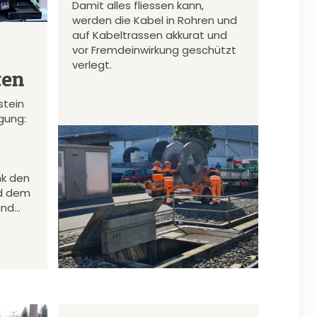
Damit alles fliessen kann,
werden die Kabel in Rohren und
auf Kabeltrassen akkurat und
vor Fremdeinwirkung geschützt
verlegt.
ten
stein
gung:
nk den
d dem
und…