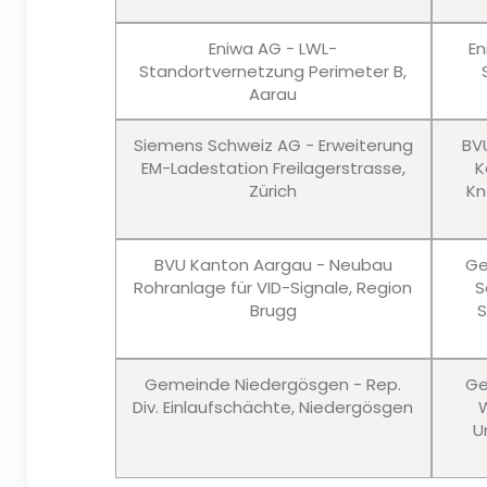
Eniwa AG - LWL-
En
Standortvernetzung Perimeter B,
Aarau
Siemens Schweiz AG - Erweiterung
BV
EM-Ladestation Freilagerstrasse,
K
Zürich
Kn
BVU Kanton Aargau - Neubau
Ge
Rohranlage für VID-Signale, Region
S
Brugg
S
Gemeinde Niedergösgen - Rep.
Ge
Div. Einlaufschächte, Niedergösgen
W
U