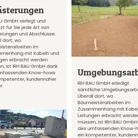
ästerungen
AU GmbH verlegt und
zt für Sie jede Art von
terungen und Abschlüsse.
l dort, wo
isterarbeiten im
menhang mit Kabeln und
ngen erbracht werden
n, ist IRH BAU GmbH dank
Umgebungsarb
mfassenden Know-hows
ompetenter, kundennaher
IRH BAU GmbH erledigt
r.
sämtliche Umgebungsarbe
Überall dort, wo
Baumeisterarbeiten im
Zusammenhang mit Kabel
Leitungen erbracht werde
müssen, ist IRH BAU GmbH
des umfassenden Know-
ein kompetenter, kunden