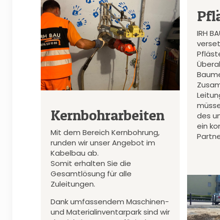
Pfl
IRH B
verset
Pfläs
Überal
Baume
Zusam
Leitu
müsse
Kernbohrarbeiten
des u
ein k
Mit dem Bereich Kernbohrung,
Partne
runden wir unser Angebot im
Kabelbau ab.
Somit erhalten Sie die
Gesamtlösung für alle
Zuleitungen.
Dank umfassendem Maschinen-
und Materialinventarpark sind wir