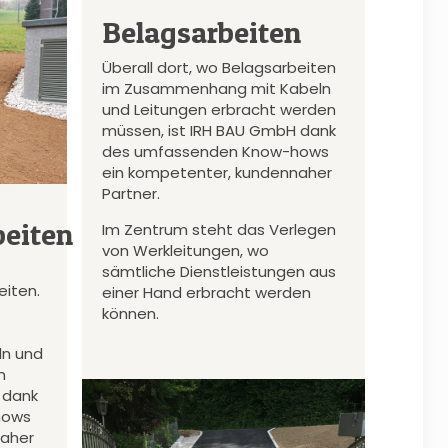
Belagsarbeiten
Überall dort, wo Belagsarbeiten
im Zusammenhang mit Kabeln
und Leitungen erbracht werden
müssen, ist IRH BAU GmbH dank
des umfassenden Know-hows
ein kompetenter, kundennaher
Partner.
eiten
Im Zentrum steht das Verlegen
von Werkleitungen, wo
sämtliche Dienstleistungen aus
iten.
einer Hand erbracht werden
können.
n und
n
 dank
hows
naher