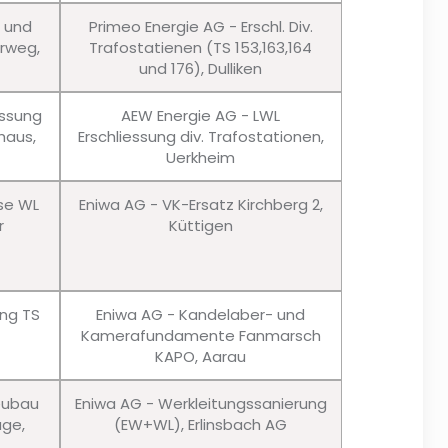
u und
Primeo Energie AG - Erschl. Div.
erweg,
Trafostatienen (TS 153,163,164
und 176), Dulliken
essung
AEW Energie AG - LWL
haus,
Erschliessung div. Trafostationen,
Uerkheim
sse WL
Eniwa AG - VK-Ersatz Kirchberg 2,
r
Küttigen
ung TS
Eniwa AG - Kandelaber- und
Kamerafundamente Fanmarsch
KAPO, Aarau
eubau
Eniwa AG - Werkleitungssanierung
age,
(EW+WL), Erlinsbach AG