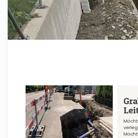
Gra
Lei
Möcht
verle
Möcht