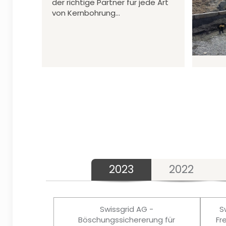
der richtige Partner für jede Art
von Kernbohrung…
2023
2022
Swissgrid AG -
S
Böschungssichererung für
Fr