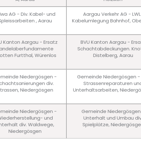
iwa AG - Div. Kabel- und
Aargau Verkehr AG - LWL
Spleissarbeiten , Aarau
Kabelumlegung Bahnhof, Obe
U Kanton Aargau - Ersatz
BVU Kanton Aargau - Ersa
andelaberfundamente
Schachtabdeckungen. Kno
otten Furtthal, Würenlos
Distelberg, Aarau
meinde Niedergösgen -
Gemeinde Niedergösgen - 
chachtsanierungen div.
Strassenreparaturen un
trassen, Niedergösgen
Unterhaltsarbeiten, Niederg
meinde Niedergösgen -
Gemeinde Niedergösgen
iederherstellung- und
Unterhalt und Umbau div
nterhalt div. Waldwege,
Spielplätze, Niedergösg
Niedergösgen