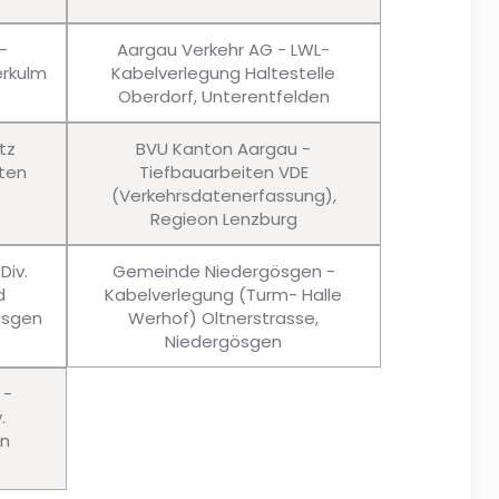
-
Aargau Verkehr AG - LWL-
rkulm
Kabelverlegung Haltestelle
Oberdorf, Unterentfelden
tz
BVU Kanton Aargau -
ten
Tiefbauarbeiten VDE
(Verkehrsdatenerfassung),
Regieon Lenzburg
Div.
Gemeinde Niedergösgen -
d
Kabelverlegung (Turm- Halle
ösgen
Werhof) Oltnerstrasse,
Niedergösgen
 -
.
en