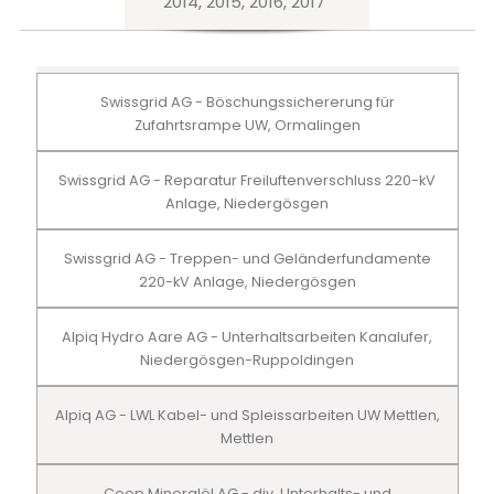
2014, 2015, 2016, 2017
Swissgrid AG - Böschungssichererung für
Zufahrtsrampe UW, Ormalingen
Swissgrid AG - Reparatur Freiluftenverschluss 220-kV
Anlage, Niedergösgen
Swissgrid AG - Treppen- und Geländerfundamente
220-kV Anlage, Niedergösgen
Alpiq Hydro Aare AG - Unterhaltsarbeiten Kanalufer,
Niedergösgen-Ruppoldingen
Alpiq AG - LWL Kabel- und Spleissarbeiten UW Mettlen,
Mettlen
Coop Mineralöl AG - div. Unterhalts- und