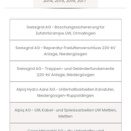
2014, 2015, 2016, 2017
Swissgrid AG - Böschungssichererung für
Zufahrtsrampe UW, Ormalingen
Swissgrid AG - Reparatur Freiluftenverschluss 220-kV
Anlage, Niedergösgen
Swissgrid AG - Treppen- und Geländerfundamente
220-kV Anlage, Niedergösgen
Alpiq Hydro Aare AG - Unterhaltsarbeiten Kanalufer,
Niedergösgen-Ruppoldingen
Alpiq AG - LWL Kabel- und Spleissarbeiten UW Mettlen,
Mettlen
Coop Mineralöl AG - div. Unterhalts- und