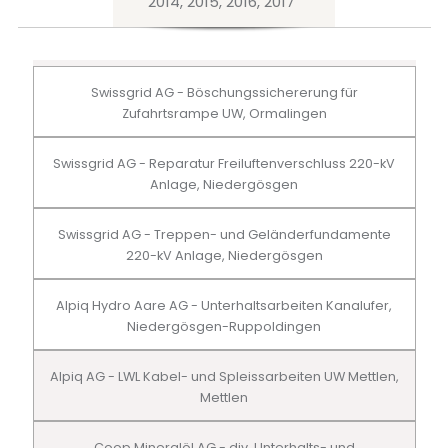
2014, 2015, 2016, 2017
Swissgrid AG - Böschungssichererung für
Zufahrtsrampe UW, Ormalingen
Swissgrid AG - Reparatur Freiluftenverschluss 220-kV
Anlage, Niedergösgen
Swissgrid AG - Treppen- und Geländerfundamente
220-kV Anlage, Niedergösgen
Alpiq Hydro Aare AG - Unterhaltsarbeiten Kanalufer,
Niedergösgen-Ruppoldingen
Alpiq AG - LWL Kabel- und Spleissarbeiten UW Mettlen,
Mettlen
Coop Mineralöl AG - div. Unterhalts- und