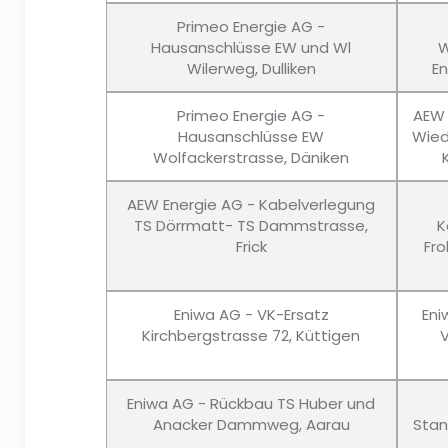
Primeo Energie AG -
Hausanschlüsse EW und Wl
W
Wilerweg, Dulliken
En
Primeo Energie AG -
AEW 
Hausanschlüsse EW
Wied
Wolfackerstrasse, Däniken
AEW Energie AG - Kabelverlegung
TS Dörrmatt- TS Dammstrasse,
K
Frick
Fro
Eniwa AG - VK-Ersatz
Eni
Kirchbergstrasse 72, Küttigen
Eniwa AG - Rückbau TS Huber und
Anacker Dammweg, Aarau
Stan