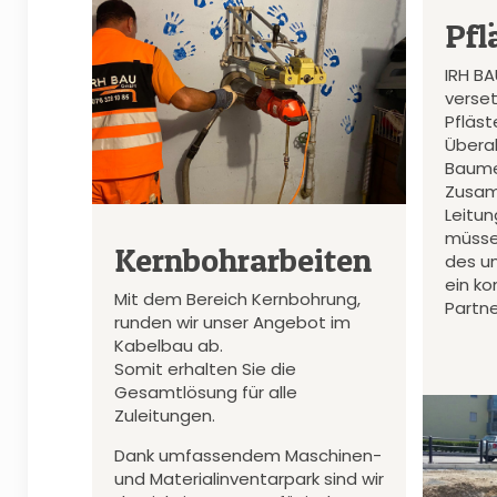
Pfl
IRH B
verset
Pfläs
Überal
Baume
Zusam
Leitu
müsse
Kernbohrarbeiten
des u
ein k
Mit dem Bereich Kernbohrung,
Partne
runden wir unser Angebot im
Kabelbau ab.
Somit erhalten Sie die
Gesamtlösung für alle
Zuleitungen.
Dank umfassendem Maschinen-
und Materialinventarpark sind wir