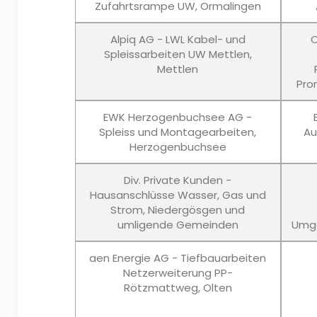
Zufahrtsrampe UW, Ormalingen
Alpiq AG - LWL Kabel- und
C
Spleissarbeiten UW Mettlen,
Mettlen
Pro
EWK Herzogenbuchsee AG -
Spleiss und Montagearbeiten,
Au
Herzogenbuchsee
Div. Private Kunden -
Hausanschlüsse Wasser, Gas und
Strom, Niedergösgen und
umligende Gemeinden
Umge
aen Energie AG - Tiefbauarbeiten
Netzerweiterung PP-
Rötzmattweg, Olten