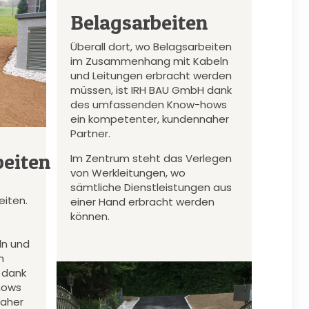
Belagsarbeiten
Überall dort, wo Belagsarbeiten
im Zusammenhang mit Kabeln
und Leitungen erbracht werden
müssen, ist IRH BAU GmbH dank
des umfassenden Know-hows
ein kompetenter, kundennaher
Partner.
eiten
Im Zentrum steht das Verlegen
von Werkleitungen, wo
sämtliche Dienstleistungen aus
iten.
einer Hand erbracht werden
können.
n und
n
 dank
hows
naher