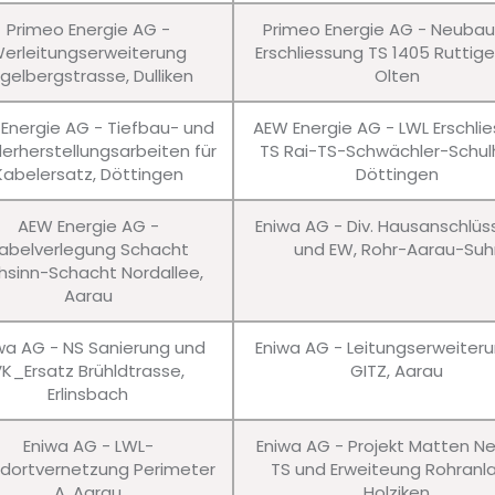
Primeo Energie AG -
Primeo Energie AG - Neuba
erleitungserweiterung
Erschliessung TS 1405 Ruttig
gelbergstrasse, Dulliken
Olten
Energie AG - Tiefbau- und
AEW Energie AG - LWL Erschli
erherstellungsarbeiten für
TS Rai-TS-Schwächler-Schul
Kabelersatz, Döttingen
Döttingen
AEW Energie AG -
Eniwa AG - Div. Hausanschlü
abelverlegung Schacht
und EW, Rohr-Aarau-Suh
hsinn-Schacht Nordallee,
Aarau
wa AG - NS Sanierung und
Eniwa AG - Leitungserweiter
VK_Ersatz Brühldtrasse,
GITZ, Aarau
Erlinsbach
Eniwa AG - LWL-
Eniwa AG - Projekt Matten N
dortvernetzung Perimeter
TS und Erweiteung Rohranl
A, Aarau
Holziken