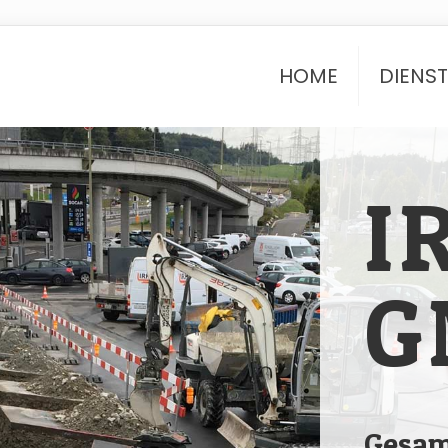
HOME
DIENS
I
G
Gesam