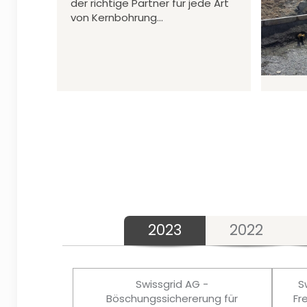
der richtige Partner für jede Art
von Kernbohrung…
2023
2022
Swissgrid AG -
S
Böschungssichererung für
Fr