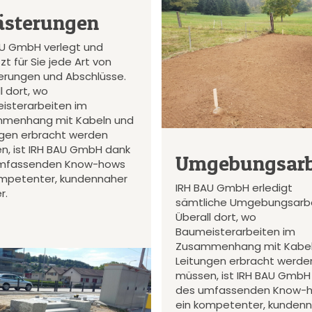
ästerungen
AU GmbH verlegt und
zt für Sie jede Art von
terungen und Abschlüsse.
l dort, wo
isterarbeiten im
menhang mit Kabeln und
ngen erbracht werden
n, ist IRH BAU GmbH dank
Umgebungsarb
mfassenden Know-hows
ompetenter, kundennaher
IRH BAU GmbH erledigt
r.
sämtliche Umgebungsarbe
Überall dort, wo
Baumeisterarbeiten im
Zusammenhang mit Kabel
Leitungen erbracht werde
müssen, ist IRH BAU GmbH
des umfassenden Know-
ein kompetenter, kunden