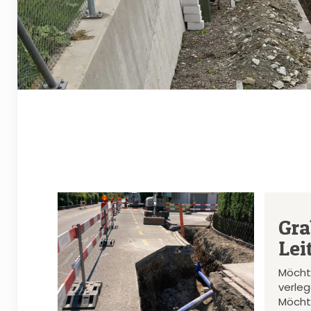
Gra
Lei
Möcht
verle
Möcht