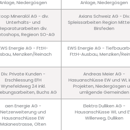
Anlage, Niedergösgen
Anlage, Niedergösgen
oop Mineralöl AG - div.
Axians Schweiz AG - Div.
Unterhalts- und
Spleissarbeiten Region Mitte
Reparaturarbeiten div.
Birsfeden
ntoshops, Regieon SO-AG
EWS Energie AG - FttH-
EWS Energie AG - Tiefbauarb
sbau, Menziken/Reinach
FttH-Ausbau, Menziken/Rei
Div. Private Kunden -
Andreas Meier AG -
Erschliessung EFH
Hasuanschlüsse EW und WL in
Wynefeldweg 24 inkl.
Projekten, Niedergösgen 
bungsarbeiten, Buchs AG
umligende Gemeinden
aen Energie AG -
Elektra Dulliken AG -
Netzerweiterung und
Hausanschlüsse WL und 
Hausanschlüsse EW
Willerweg, Dulliken
Maianestrasse, Olten