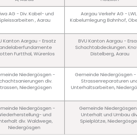
iwa AG - Div. Kabel- und
Aargau Verkehr AG - LWL
Spleissarbeiten , Aarau
Kabelumlegung Bahnhof, Obe
U Kanton Aargau - Ersatz
BVU Kanton Aargau - Ersa
andelaberfundamente
Schachtabdeckungen. Kno
otten Furtthal, Würenlos
Distelberg, Aarau
meinde Niedergösgen -
Gemeinde Niedergösgen - 
chachtsanierungen div.
Strassenreparaturen un
trassen, Niedergösgen
Unterhaltsarbeiten, Niederg
meinde Niedergösgen -
Gemeinde Niedergösgen
iederherstellung- und
Unterhalt und Umbau div
nterhalt div. Waldwege,
Spielplätze, Niedergösg
Niedergösgen