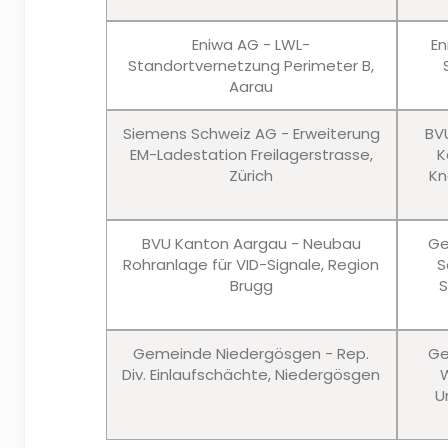
Eniwa AG - LWL-
En
Standortvernetzung Perimeter B,
Aarau
Siemens Schweiz AG - Erweiterung
BV
EM-Ladestation Freilagerstrasse,
K
Zürich
Kn
BVU Kanton Aargau - Neubau
Ge
Rohranlage für VID-Signale, Region
S
Brugg
S
Gemeinde Niedergösgen - Rep.
Ge
Div. Einlaufschächte, Niedergösgen
W
U