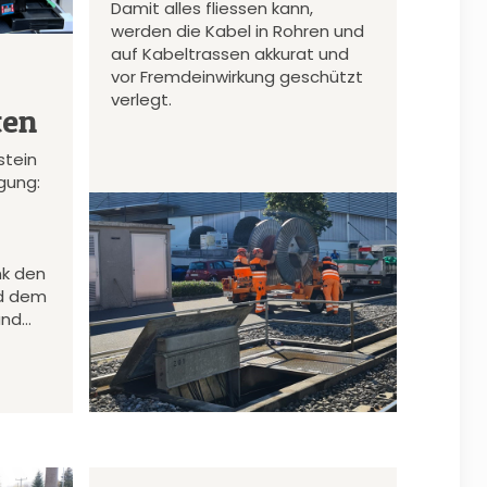
Damit alles fliessen kann,
werden die Kabel in Rohren und
auf Kabeltrassen akkurat und
vor Fremdeinwirkung geschützt
verlegt.
ten
stein
gung:
nk den
d dem
und…