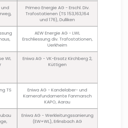
u und
Primeo Energie AG - Erschl. Div.
erweg,
Trafostatienen (TS 153,163,164
und 176), Dulliken
essung
AEW Energie AG - LWL
haus,
Erschliessung div. Trafostationen,
Uerkheim
sse WL
Eniwa AG - VK-Ersatz Kirchberg 2,
r
Küttigen
ung TS
Eniwa AG - Kandelaber- und
Kamerafundamente Fanmarsch
KAPO, Aarau
eubau
Eniwa AG - Werkleitungssanierung
age,
(EW+WL), Erlinsbach AG