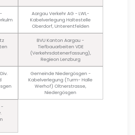
-
Aargau Verkehr AG - LWL-
rkulm
Kabelverlegung Haltestelle
Oberdorf, Unterentfelden
tz
BVU Kanton Aargau -
ten
Tiefbauarbeiten VDE
(Verkehrsdatenerfassung),
Regieon Lenzburg
Div.
Gemeinde Niedergösgen -
d
Kabelverlegung (Turm- Halle
ösgen
Werhof) Oltnerstrasse,
Niedergösgen
 -
.
en