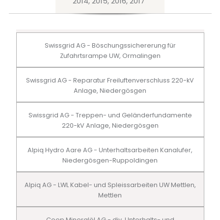
2014, 2015, 2016, 2017
Swissgrid AG - Böschungssichererung für
Zufahrtsrampe UW, Ormalingen
Swissgrid AG - Reparatur Freiluftenverschluss 220-kV
Anlage, Niedergösgen
Swissgrid AG - Treppen- und Geländerfundamente
220-kV Anlage, Niedergösgen
Alpiq Hydro Aare AG - Unterhaltsarbeiten Kanalufer,
Niedergösgen-Ruppoldingen
Alpiq AG - LWL Kabel- und Spleissarbeiten UW Mettlen,
Mettlen
Coop Mineralöl AG - div. Unterhalts- und