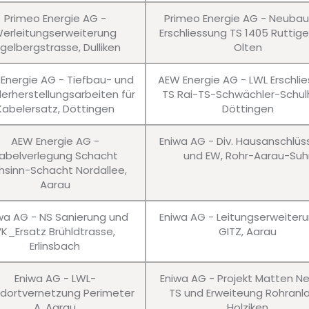
Primeo Energie AG -
Primeo Energie AG - Neuba
erleitungserweiterung
Erschliessung TS 1405 Ruttig
gelbergstrasse, Dulliken
Olten
Energie AG - Tiefbau- und
AEW Energie AG - LWL Erschli
erherstellungsarbeiten für
TS Rai-TS-Schwächler-Schul
Kabelersatz, Döttingen
Döttingen
AEW Energie AG -
Eniwa AG - Div. Hausanschlü
abelverlegung Schacht
und EW, Rohr-Aarau-Suh
hsinn-Schacht Nordallee,
Aarau
wa AG - NS Sanierung und
Eniwa AG - Leitungserweiter
VK_Ersatz Brühldtrasse,
GITZ, Aarau
Erlinsbach
Eniwa AG - LWL-
Eniwa AG - Projekt Matten N
dortvernetzung Perimeter
TS und Erweiteung Rohranl
A, Aarau
Holziken