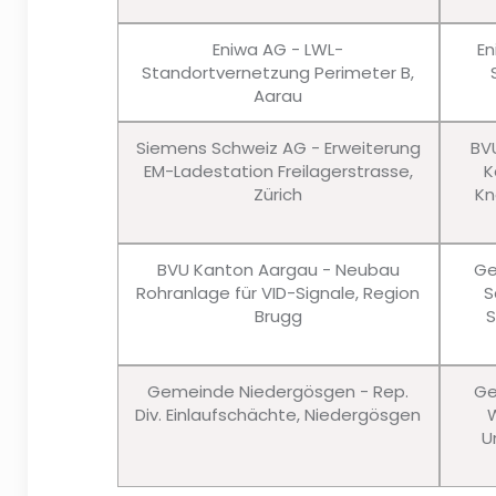
Eniwa AG - LWL-
En
Standortvernetzung Perimeter B,
Aarau
Siemens Schweiz AG - Erweiterung
BV
EM-Ladestation Freilagerstrasse,
K
Zürich
Kn
BVU Kanton Aargau - Neubau
Ge
Rohranlage für VID-Signale, Region
S
Brugg
S
Gemeinde Niedergösgen - Rep.
Ge
Div. Einlaufschächte, Niedergösgen
W
U