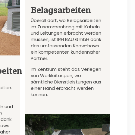
Belagsarbeiten
Überall dort, wo Belagsarbeiten
im Zusammenhang mit Kabeln
und Leitungen erbracht werden
müssen, ist IRH BAU GmbH dank
des umfassenden Know-hows
ein kompetenter, kundennaher
Partner.
eiten
Im Zentrum steht das Verlegen
von Werkleitungen, wo
sämtliche Dienstleistungen aus
iten.
einer Hand erbracht werden
können.
n und
n
 dank
hows
naher