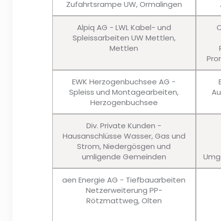
Zufahrtsrampe UW, Ormalingen
Alpiq AG - LWL Kabel- und
C
Spleissarbeiten UW Mettlen,
Mettlen
Pro
EWK Herzogenbuchsee AG -
Spleiss und Montagearbeiten,
Au
Herzogenbuchsee
Div. Private Kunden -
Hausanschlüsse Wasser, Gas und
Strom, Niedergösgen und
umligende Gemeinden
Umge
aen Energie AG - Tiefbauarbeiten
Netzerweiterung PP-
Rötzmattweg, Olten