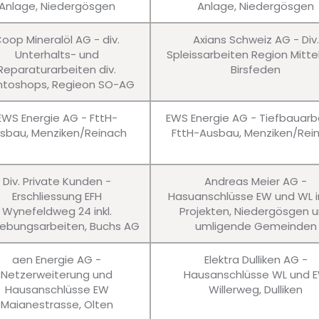
Anlage, Niedergösgen
Anlage, Niedergösgen
oop Mineralöl AG - div.
Axians Schweiz AG - Div.
Unterhalts- und
Spleissarbeiten Region Mitte
Reparaturarbeiten div.
Birsfeden
ntoshops, Regieon SO-AG
EWS Energie AG - FttH-
EWS Energie AG - Tiefbauarb
sbau, Menziken/Reinach
FttH-Ausbau, Menziken/Rei
Div. Private Kunden -
Andreas Meier AG -
Erschliessung EFH
Hasuanschlüsse EW und WL in
Wynefeldweg 24 inkl.
Projekten, Niedergösgen 
bungsarbeiten, Buchs AG
umligende Gemeinden
aen Energie AG -
Elektra Dulliken AG -
Netzerweiterung und
Hausanschlüsse WL und 
Hausanschlüsse EW
Willerweg, Dulliken
Maianestrasse, Olten