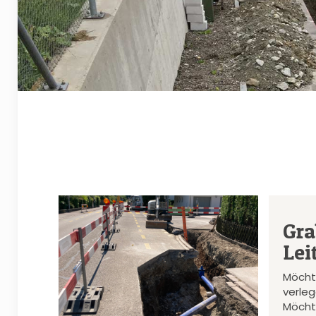
Gra
Lei
Möcht
verle
Möcht