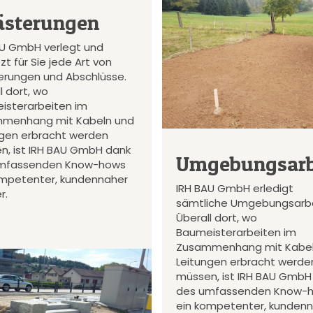
ästerungen
AU GmbH verlegt und
zt für Sie jede Art von
terungen und Abschlüsse.
l dort, wo
isterarbeiten im
menhang mit Kabeln und
ngen erbracht werden
n, ist IRH BAU GmbH dank
Umgebungsarb
mfassenden Know-hows
ompetenter, kundennaher
IRH BAU GmbH erledigt
r.
sämtliche Umgebungsarbe
Überall dort, wo
Baumeisterarbeiten im
Zusammenhang mit Kabel
Leitungen erbracht werde
müssen, ist IRH BAU GmbH
des umfassenden Know-
ein kompetenter, kunden