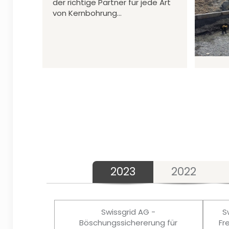
der richtige Partner für jede Art
von Kernbohrung…
2023
2022
Swissgrid AG -
S
Böschungssichererung für
Fr