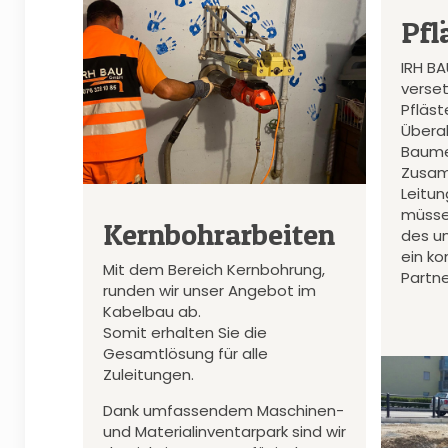
Pfl
IRH B
verset
Pfläs
Überal
Baume
Zusam
Leitu
müsse
Kernbohrarbeiten
des u
ein k
Mit dem Bereich Kernbohrung,
Partne
runden wir unser Angebot im
Kabelbau ab.
Somit erhalten Sie die
Gesamtlösung für alle
Zuleitungen.
Dank umfassendem Maschinen-
und Materialinventarpark sind wir