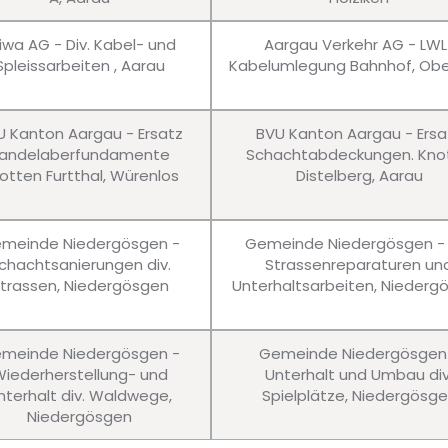
iwa AG - Div. Kabel- und
Aargau Verkehr AG - LWL
Spleissarbeiten , Aarau
Kabelumlegung Bahnhof, Obe
U Kanton Aargau - Ersatz
BVU Kanton Aargau - Ersa
andelaberfundamente
Schachtabdeckungen. Kno
otten Furtthal, Würenlos
Distelberg, Aarau
meinde Niedergösgen -
Gemeinde Niedergösgen - 
chachtsanierungen div.
Strassenreparaturen un
trassen, Niedergösgen
Unterhaltsarbeiten, Niederg
meinde Niedergösgen -
Gemeinde Niedergösgen
iederherstellung- und
Unterhalt und Umbau div
nterhalt div. Waldwege,
Spielplätze, Niedergösg
Niedergösgen