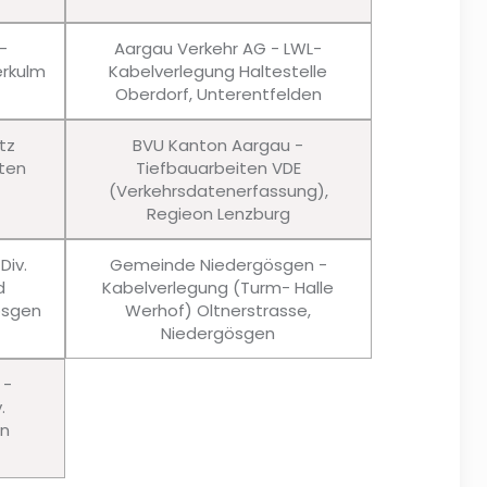
-
Aargau Verkehr AG - LWL-
rkulm
Kabelverlegung Haltestelle
Oberdorf, Unterentfelden
tz
BVU Kanton Aargau -
ten
Tiefbauarbeiten VDE
(Verkehrsdatenerfassung),
Regieon Lenzburg
Div.
Gemeinde Niedergösgen -
d
Kabelverlegung (Turm- Halle
ösgen
Werhof) Oltnerstrasse,
Niedergösgen
 -
.
en