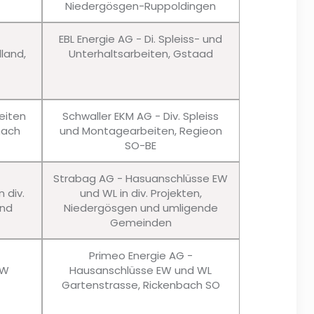
Niedergösgen-Ruppoldingen
EBL Energie AG - Di. Spleiss- und
lland,
Unterhaltsarbeiten, Gstaad
eiten
Schwaller EKM AG - Div. Spleiss
nach
und Montagearbeiten, Regieon
SO-BE
Strabag AG - Hasuanschlüsse EW
 div.
und WL in div. Projekten,
und
Niedergösgen und umligende
Gemeinden
Primeo Energie AG -
EW
Hausanschlüsse EW und WL
Gartenstrasse, Rickenbach SO