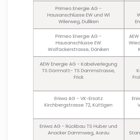
Primeo Energie AG -
Hausanschlüsse EW und Wl
W
Wilerweg, Dulliken
En
Primeo Energie AG -
AEW 
Hausanschlüsse EW
Wied
Wolfackerstrasse, Däniken
AEW Energie AG - Kabelverlegung
TS Dörrmatt- TS Dammstrasse,
K
Frick
Fro
Eniwa AG - VK-Ersatz
Eni
Kirchbergstrasse 72, Küttigen
Eniwa AG - Rückbau TS Huber und
Anacker Dammweg, Aarau
Stan