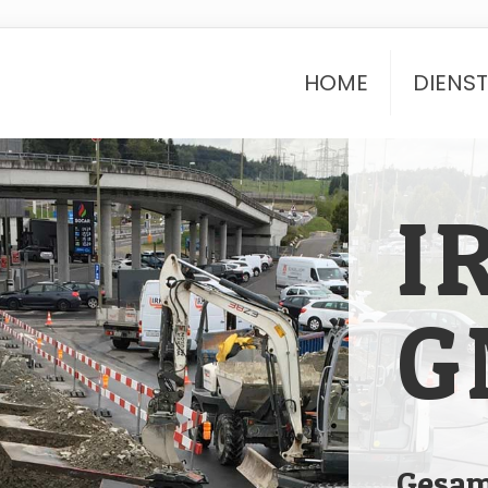
HOME
DIENS
I
G
Gesam