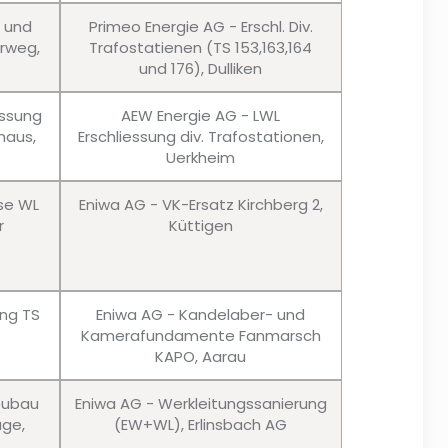
u und
Primeo Energie AG - Erschl. Div.
erweg,
Trafostatienen (TS 153,163,164
und 176), Dulliken
essung
AEW Energie AG - LWL
haus,
Erschliessung div. Trafostationen,
Uerkheim
sse WL
Eniwa AG - VK-Ersatz Kirchberg 2,
r
Küttigen
ung TS
Eniwa AG - Kandelaber- und
Kamerafundamente Fanmarsch
KAPO, Aarau
eubau
Eniwa AG - Werkleitungssanierung
age,
(EW+WL), Erlinsbach AG