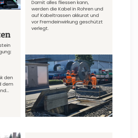
Damit alles fliessen kann,
werden die Kabel in Rohren und
auf Kabeltrassen akkurat und
vor Fremdeinwirkung geschützt
verlegt.
ten
stein
gung:
nk den
d dem
und…