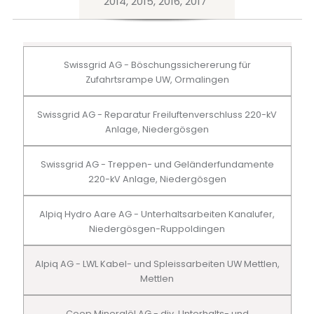
2014, 2015, 2016, 2017
Swissgrid AG - Böschungssichererung für
Zufahrtsrampe UW, Ormalingen
Swissgrid AG - Reparatur Freiluftenverschluss 220-kV
Anlage, Niedergösgen
Swissgrid AG - Treppen- und Geländerfundamente
220-kV Anlage, Niedergösgen
Alpiq Hydro Aare AG - Unterhaltsarbeiten Kanalufer,
Niedergösgen-Ruppoldingen
Alpiq AG - LWL Kabel- und Spleissarbeiten UW Mettlen,
Mettlen
Coop Mineralöl AG - div. Unterhalts- und