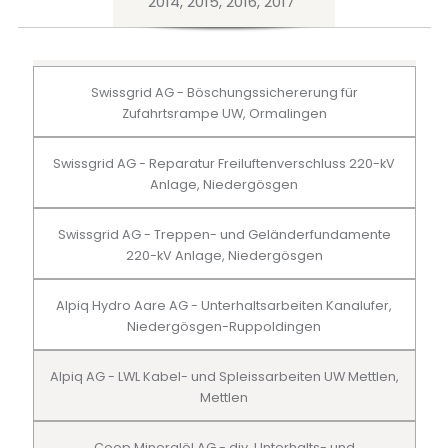
2014, 2015, 2016, 2017
Swissgrid AG - Böschungssichererung für
Zufahrtsrampe UW, Ormalingen
Swissgrid AG - Reparatur Freiluftenverschluss 220-kV
Anlage, Niedergösgen
Swissgrid AG - Treppen- und Geländerfundamente
220-kV Anlage, Niedergösgen
Alpiq Hydro Aare AG - Unterhaltsarbeiten Kanalufer,
Niedergösgen-Ruppoldingen
Alpiq AG - LWL Kabel- und Spleissarbeiten UW Mettlen,
Mettlen
Coop Mineralöl AG - div. Unterhalts- und