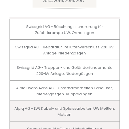
2014, 2015, 2016, 2017
Swissgrid AG - Böschungssichererung für
Zufahrtsrampe UW, Ormalingen
Swissgrid AG - Reparatur Freiluftenverschluss 220-kV
Anlage, Niedergösgen
Swissgrid AG - Treppen- und Geländerfundamente
220-kV Anlage, Niedergösgen
Alpiq Hydro Aare AG - Unterhaltsarbeiten Kanalufer,
Niedergösgen-Ruppoldingen
Alpiq AG - LWL Kabel- und Spleissarbeiten UW Mettlen,
Mettlen
Coop Mineralöl AG - div. Unterhalts- und