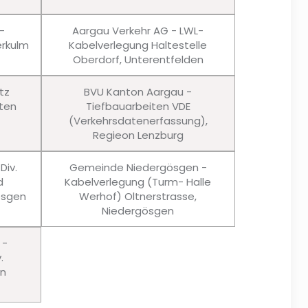
-
Aargau Verkehr AG - LWL-
rkulm
Kabelverlegung Haltestelle
Oberdorf, Unterentfelden
tz
BVU Kanton Aargau -
ten
Tiefbauarbeiten VDE
(Verkehrsdatenerfassung),
Regieon Lenzburg
Div.
Gemeinde Niedergösgen -
d
Kabelverlegung (Turm- Halle
ösgen
Werhof) Oltnerstrasse,
Niedergösgen
 -
.
en