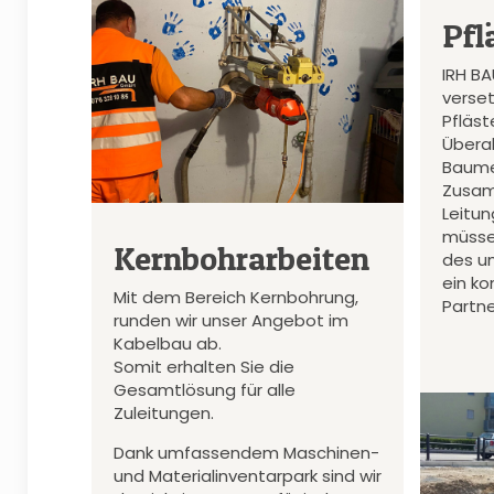
Pfl
IRH B
verset
Pfläs
Überal
Baume
Zusam
Leitu
müsse
Kernbohrarbeiten
des u
ein k
Mit dem Bereich Kernbohrung,
Partne
runden wir unser Angebot im
Kabelbau ab.
Somit erhalten Sie die
Gesamtlösung für alle
Zuleitungen.
Dank umfassendem Maschinen-
und Materialinventarpark sind wir