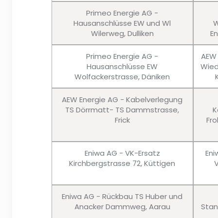
Primeo Energie AG -
Hausanschlüsse EW und Wl
W
Wilerweg, Dulliken
En
Primeo Energie AG -
AEW 
Hausanschlüsse EW
Wied
Wolfackerstrasse, Däniken
AEW Energie AG - Kabelverlegung
TS Dörrmatt- TS Dammstrasse,
K
Frick
Fro
Eniwa AG - VK-Ersatz
Eni
Kirchbergstrasse 72, Küttigen
Eniwa AG - Rückbau TS Huber und
Anacker Dammweg, Aarau
Stan