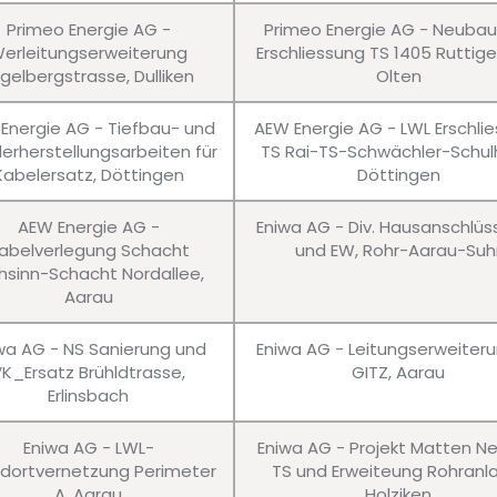
Primeo Energie AG -
Primeo Energie AG - Neuba
erleitungserweiterung
Erschliessung TS 1405 Ruttig
gelbergstrasse, Dulliken
Olten
Energie AG - Tiefbau- und
AEW Energie AG - LWL Erschli
erherstellungsarbeiten für
TS Rai-TS-Schwächler-Schul
Kabelersatz, Döttingen
Döttingen
AEW Energie AG -
Eniwa AG - Div. Hausanschlü
abelverlegung Schacht
und EW, Rohr-Aarau-Suh
hsinn-Schacht Nordallee,
Aarau
wa AG - NS Sanierung und
Eniwa AG - Leitungserweiter
VK_Ersatz Brühldtrasse,
GITZ, Aarau
Erlinsbach
Eniwa AG - LWL-
Eniwa AG - Projekt Matten N
dortvernetzung Perimeter
TS und Erweiteung Rohranl
A, Aarau
Holziken