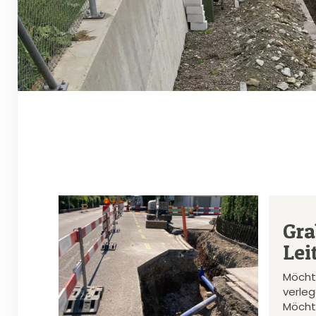
Gra
Lei
Möcht
verle
Möcht