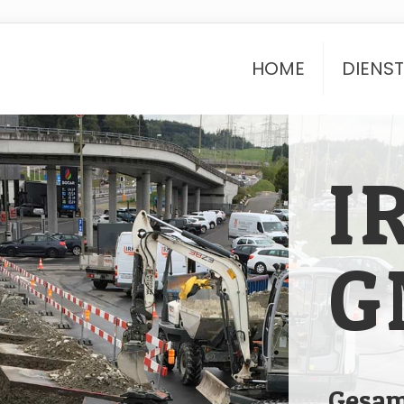
HOME
DIENS
I
G
Gesam