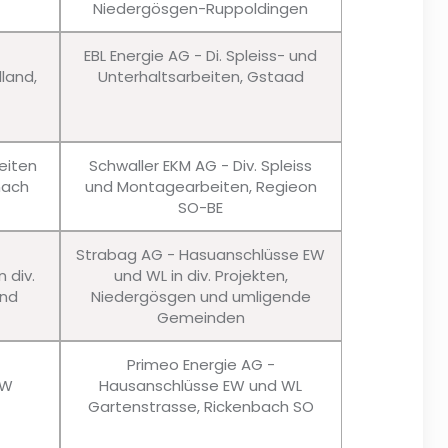
Niedergösgen-Ruppoldingen
EBL Energie AG - Di. Spleiss- und
lland,
Unterhaltsarbeiten, Gstaad
eiten
Schwaller EKM AG - Div. Spleiss
nach
und Montagearbeiten, Regieon
SO-BE
Strabag AG - Hasuanschlüsse EW
 div.
und WL in div. Projekten,
und
Niedergösgen und umligende
Gemeinden
Primeo Energie AG -
EW
Hausanschlüsse EW und WL
Gartenstrasse, Rickenbach SO