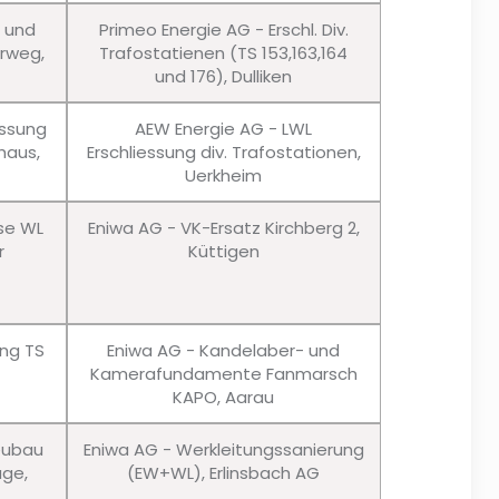
u und
Primeo Energie AG - Erschl. Div.
erweg,
Trafostatienen (TS 153,163,164
und 176), Dulliken
essung
AEW Energie AG - LWL
haus,
Erschliessung div. Trafostationen,
Uerkheim
sse WL
Eniwa AG - VK-Ersatz Kirchberg 2,
r
Küttigen
ung TS
Eniwa AG - Kandelaber- und
Kamerafundamente Fanmarsch
KAPO, Aarau
eubau
Eniwa AG - Werkleitungssanierung
age,
(EW+WL), Erlinsbach AG