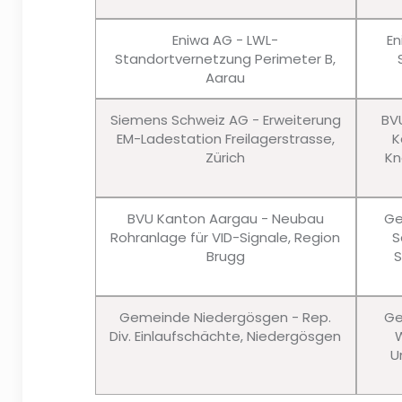
Eniwa AG - LWL-
En
Standortvernetzung Perimeter B,
Aarau
Siemens Schweiz AG - Erweiterung
BV
EM-Ladestation Freilagerstrasse,
K
Zürich
Kn
BVU Kanton Aargau - Neubau
Ge
Rohranlage für VID-Signale, Region
S
Brugg
S
Gemeinde Niedergösgen - Rep.
Ge
Div. Einlaufschächte, Niedergösgen
W
U