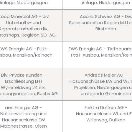
Anlage, Niedergösgen
Anlage, Niedergösgen
oop Mineralöl AG - div.
Axians Schweiz AG - Div.
Unterhalts- und
Spleissarbeiten Region Mitte
Reparaturarbeiten div.
Birsfeden
ntoshops, Regieon SO-AG
EWS Energie AG - FttH-
EWS Energie AG - Tiefbauarb
sbau, Menziken/Reinach
FttH-Ausbau, Menziken/Rei
Div. Private Kunden -
Andreas Meier AG -
Erschliessung EFH
Hasuanschlüsse EW und WL in
Wynefeldweg 24 inkl.
Projekten, Niedergösgen 
bungsarbeiten, Buchs AG
umligende Gemeinden
aen Energie AG -
Elektra Dulliken AG -
Netzerweiterung und
Hausanschlüsse WL und 
Hausanschlüsse EW
Willerweg, Dulliken
Maianestrasse, Olten