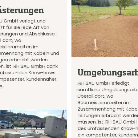
ästerungen
AU GmbH verlegt und
zt für Sie jede Art von
terungen und Abschlüsse.
l dort, wo
isterarbeiten im
menhang mit Kabeln und
ngen erbracht werden
n, ist IRH BAU GmbH dank
Umgebungsarb
mfassenden Know-hows
ompetenter, kundennaher
IRH BAU GmbH erledigt
r.
sämtliche Umgebungsarbe
Überall dort, wo
Baumeisterarbeiten im
Zusammenhang mit Kabel
Leitungen erbracht werde
müssen, ist IRH BAU GmbH
des umfassenden Know-
ein kompetenter, kunden