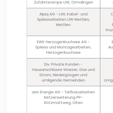
Zufahrtsrampe UW, Ormalingen
Alpiq AG - LWL Kabel- und
C
Spleissarbeiten UW Mettlen,
Mettlen
Pro
EWK Herzogenbuchsee AG -
Spleiss und Montagearbeiten,
Au
Herzogenbuchsee
Div. Private Kunden -
Hausanschlüsse Wasser, Gas und
Strom, Niedergösgen und
umligende Gemeinden
Umge
aen Energie AG - Tiefbauarbeiten
Netzerweiterung PP-
Rötzmattweg, Olten