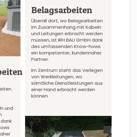
Belagsarbeiten
Überall dort, wo Belagsarbeiten
im Zusammenhang mit Kabeln
und Leitungen erbracht werden
müssen, ist IRH BAU GmbH dank
des umfassenden Know-hows
ein kompetenter, kundennaher
Partner.
eiten
Im Zentrum steht das Verlegen
von Werkleitungen, wo
sämtliche Dienstleistungen aus
iten.
einer Hand erbracht werden
können.
n und
n
 dank
hows
naher