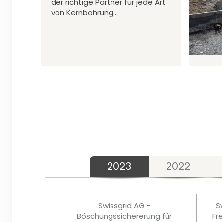
der richtige Partner für jede Art
von Kernbohrung…
2023
2022
Swissgrid AG -
S
Böschungssichererung für
Fr