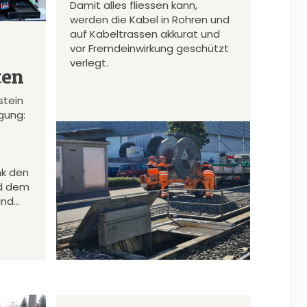
Damit alles fliessen kann,
werden die Kabel in Rohren und
auf Kabeltrassen akkurat und
vor Fremdeinwirkung geschützt
verlegt.
ten
stein
gung:
nk den
d dem
und…