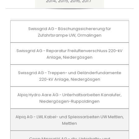
2014, 2015, 2016, 2017
Swissgrid AG - Böschungssichererung für
Zufahrtsrampe UW, Ormalingen
Swissgrid AG - Reparatur Freiluftenverschluss 220-kV
Anlage, Niedergösgen
Swissgrid AG - Treppen- und Geländerfundamente
220-kV Anlage, Niedergösgen
Alpiq Hydro Aare AG - Unterhaltsarbeiten Kanalufer,
Niedergösgen-Ruppoldingen
Alpiq AG - LWL Kabel- und Spleissarbeiten UW Mettlen,
Mettlen
Coop Mineralöl AG - div. Unterhalts- und