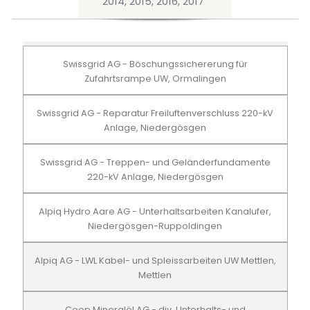
2014, 2015, 2016, 2017
Swissgrid AG - Böschungssichererung für
Zufahrtsrampe UW, Ormalingen
Swissgrid AG - Reparatur Freiluftenverschluss 220-kV
Anlage, Niedergösgen
Swissgrid AG - Treppen- und Geländerfundamente
220-kV Anlage, Niedergösgen
Alpiq Hydro Aare AG - Unterhaltsarbeiten Kanalufer,
Niedergösgen-Ruppoldingen
Alpiq AG - LWL Kabel- und Spleissarbeiten UW Mettlen,
Mettlen
Coop Mineralöl AG - div. Unterhalts- und