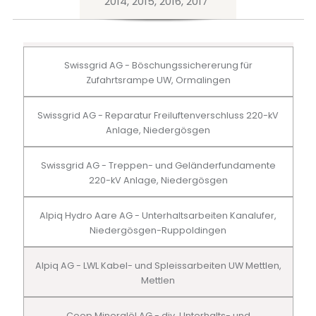
2014, 2015, 2016, 2017
Swissgrid AG - Böschungssichererung für
Zufahrtsrampe UW, Ormalingen
Swissgrid AG - Reparatur Freiluftenverschluss 220-kV
Anlage, Niedergösgen
Swissgrid AG - Treppen- und Geländerfundamente
220-kV Anlage, Niedergösgen
Alpiq Hydro Aare AG - Unterhaltsarbeiten Kanalufer,
Niedergösgen-Ruppoldingen
Alpiq AG - LWL Kabel- und Spleissarbeiten UW Mettlen,
Mettlen
Coop Mineralöl AG - div. Unterhalts- und