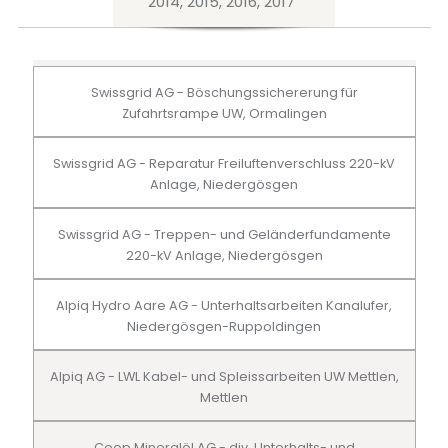
2014, 2015, 2016, 2017
Swissgrid AG - Böschungssichererung für
Zufahrtsrampe UW, Ormalingen
Swissgrid AG - Reparatur Freiluftenverschluss 220-kV
Anlage, Niedergösgen
Swissgrid AG - Treppen- und Geländerfundamente
220-kV Anlage, Niedergösgen
Alpiq Hydro Aare AG - Unterhaltsarbeiten Kanalufer,
Niedergösgen-Ruppoldingen
Alpiq AG - LWL Kabel- und Spleissarbeiten UW Mettlen,
Mettlen
Coop Mineralöl AG - div. Unterhalts- und