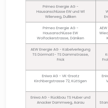
Primeo Energie AG -
Hausanschlüsse EW und Wl
W
Wilerweg, Dulliken
En
Primeo Energie AG -
AEW 
Hausanschlüsse EW
Wied
Wolfackerstrasse, Däniken
AEW Energie AG - Kabelverlegung
TS Dörrmatt- TS Dammstrasse,
K
Frick
Fro
Eniwa AG - VK-Ersatz
Eni
Kirchbergstrasse 72, Küttigen
Eniwa AG - Rückbau TS Huber und
Anacker Dammweg, Aarau
Stan