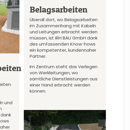
Belagsarbeiten
Überall dort, wo Belagsarbeiten
im Zusammenhang mit Kabeln
und Leitungen erbracht werden
müssen, ist IRH BAU GmbH dank
des umfassenden Know-hows
ein kompetenter, kundennaher
Partner.
eiten
Im Zentrum steht das Verlegen
von Werkleitungen, wo
sämtliche Dienstleistungen aus
iten.
einer Hand erbracht werden
können.
n und
n
 dank
hows
naher