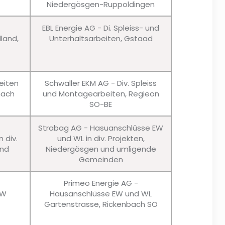
Niedergösgen-Ruppoldingen
EBL Energie AG - Di. Spleiss- und
lland,
Unterhaltsarbeiten, Gstaad
eiten
Schwaller EKM AG - Div. Spleiss
nach
und Montagearbeiten, Regieon
SO-BE
Strabag AG - Hasuanschlüsse EW
 div.
und WL in div. Projekten,
und
Niedergösgen und umligende
Gemeinden
Primeo Energie AG -
EW
Hausanschlüsse EW und WL
Gartenstrasse, Rickenbach SO