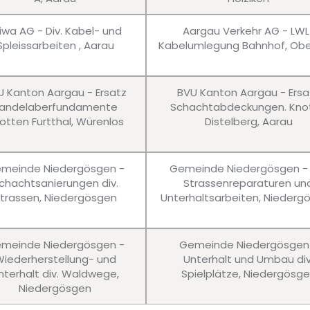
iwa AG - Div. Kabel- und
Aargau Verkehr AG - LWL
Spleissarbeiten , Aarau
Kabelumlegung Bahnhof, Obe
U Kanton Aargau - Ersatz
BVU Kanton Aargau - Ersa
andelaberfundamente
Schachtabdeckungen. Kno
otten Furtthal, Würenlos
Distelberg, Aarau
meinde Niedergösgen -
Gemeinde Niedergösgen - 
chachtsanierungen div.
Strassenreparaturen un
trassen, Niedergösgen
Unterhaltsarbeiten, Niederg
meinde Niedergösgen -
Gemeinde Niedergösgen
iederherstellung- und
Unterhalt und Umbau div
nterhalt div. Waldwege,
Spielplätze, Niedergösg
Niedergösgen