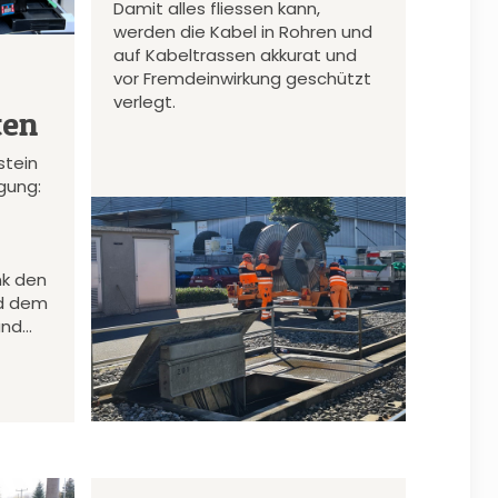
Damit alles fliessen kann,
werden die Kabel in Rohren und
auf Kabeltrassen akkurat und
vor Fremdeinwirkung geschützt
verlegt.
ten
stein
gung:
nk den
d dem
und…