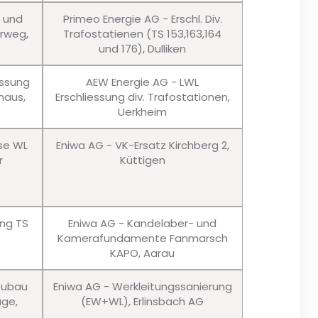
u und
Primeo Energie AG - Erschl. Div.
erweg,
Trafostatienen (TS 153,163,164
und 176), Dulliken
essung
AEW Energie AG - LWL
haus,
Erschliessung div. Trafostationen,
Uerkheim
sse WL
Eniwa AG - VK-Ersatz Kirchberg 2,
r
Küttigen
ung TS
Eniwa AG - Kandelaber- und
Kamerafundamente Fanmarsch
KAPO, Aarau
eubau
Eniwa AG - Werkleitungssanierung
age,
(EW+WL), Erlinsbach AG