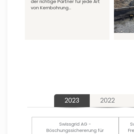
der richtige Partner für jede Art
von Kernbohrung…
2023
2022
Swissgrid AG -
S
Böschungssichererung für
Fr