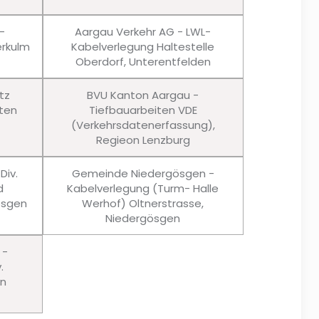
-
Aargau Verkehr AG - LWL-
rkulm
Kabelverlegung Haltestelle
Oberdorf, Unterentfelden
tz
BVU Kanton Aargau -
ten
Tiefbauarbeiten VDE
(Verkehrsdatenerfassung),
Regieon Lenzburg
Div.
Gemeinde Niedergösgen -
d
Kabelverlegung (Turm- Halle
ösgen
Werhof) Oltnerstrasse,
Niedergösgen
 -
.
en