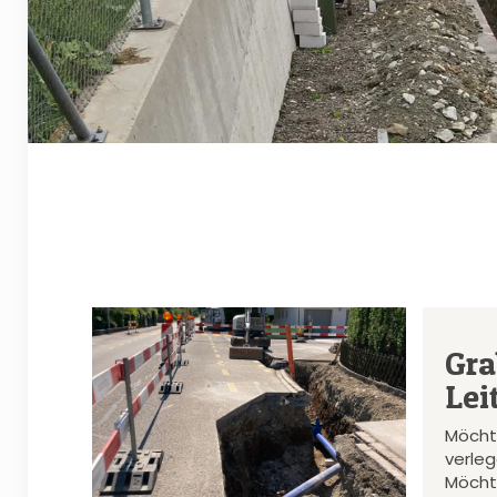
Gra
Lei
Möcht
verle
Möcht