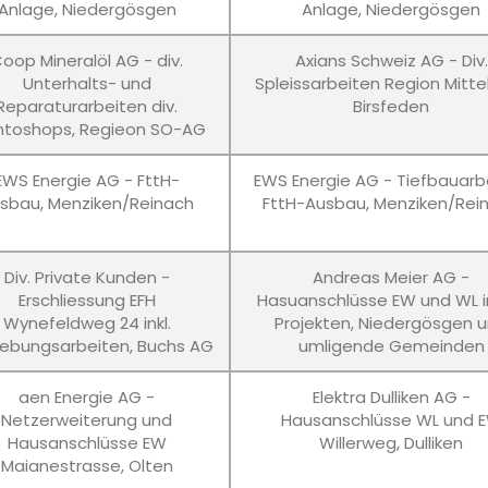
Anlage, Niedergösgen
Anlage, Niedergösgen
oop Mineralöl AG - div.
Axians Schweiz AG - Div.
Unterhalts- und
Spleissarbeiten Region Mitte
Reparaturarbeiten div.
Birsfeden
ntoshops, Regieon SO-AG
EWS Energie AG - FttH-
EWS Energie AG - Tiefbauarb
sbau, Menziken/Reinach
FttH-Ausbau, Menziken/Rei
Div. Private Kunden -
Andreas Meier AG -
Erschliessung EFH
Hasuanschlüsse EW und WL in
Wynefeldweg 24 inkl.
Projekten, Niedergösgen 
bungsarbeiten, Buchs AG
umligende Gemeinden
aen Energie AG -
Elektra Dulliken AG -
Netzerweiterung und
Hausanschlüsse WL und 
Hausanschlüsse EW
Willerweg, Dulliken
Maianestrasse, Olten