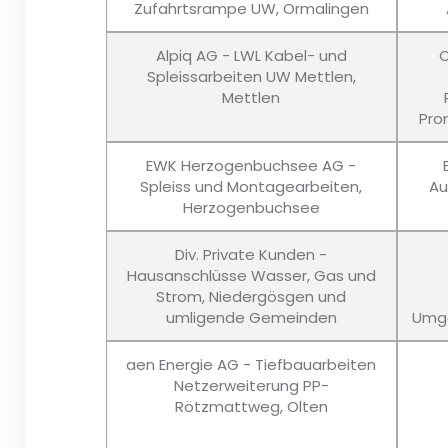
Zufahrtsrampe UW, Ormalingen
Alpiq AG - LWL Kabel- und
C
Spleissarbeiten UW Mettlen,
Mettlen
Pro
EWK Herzogenbuchsee AG -
Spleiss und Montagearbeiten,
Au
Herzogenbuchsee
Div. Private Kunden -
Hausanschlüsse Wasser, Gas und
Strom, Niedergösgen und
umligende Gemeinden
Umge
aen Energie AG - Tiefbauarbeiten
Netzerweiterung PP-
Rötzmattweg, Olten