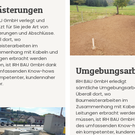
ästerungen
AU GmbH verlegt und
zt für Sie jede Art von
terungen und Abschlüsse.
l dort, wo
isterarbeiten im
menhang mit Kabeln und
ngen erbracht werden
n, ist IRH BAU GmbH dank
Umgebungsarb
mfassenden Know-hows
ompetenter, kundennaher
IRH BAU GmbH erledigt
r.
sämtliche Umgebungsarbe
Überall dort, wo
Baumeisterarbeiten im
Zusammenhang mit Kabel
Leitungen erbracht werde
müssen, ist IRH BAU GmbH
des umfassenden Know-
ein kompetenter, kunden