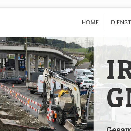
HOME
DIENS
I
G
Gesam