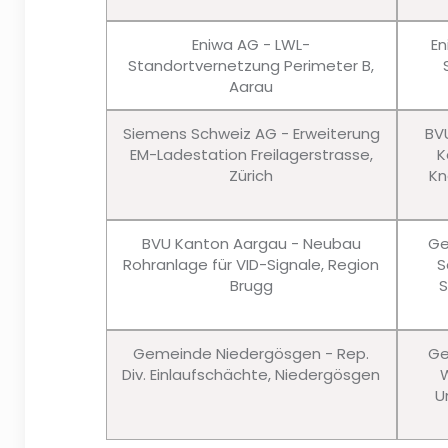
Eniwa AG - LWL-
En
Standortvernetzung Perimeter B,
Aarau
Siemens Schweiz AG - Erweiterung
BV
EM-Ladestation Freilagerstrasse,
K
Zürich
Kn
BVU Kanton Aargau - Neubau
Ge
Rohranlage für VID-Signale, Region
S
Brugg
S
Gemeinde Niedergösgen - Rep.
Ge
Div. Einlaufschächte, Niedergösgen
W
U