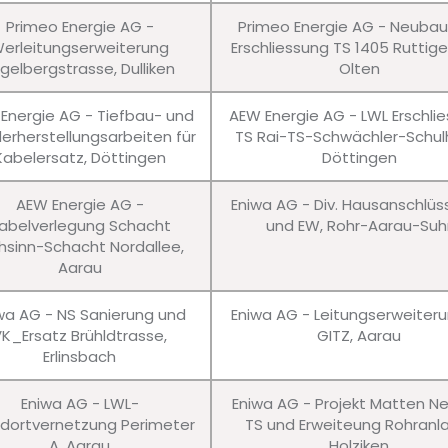
Primeo Energie AG -
Primeo Energie AG - Neuba
erleitungserweiterung
Erschliessung TS 1405 Ruttig
gelbergstrasse, Dulliken
Olten
Energie AG - Tiefbau- und
AEW Energie AG - LWL Erschli
erherstellungsarbeiten für
TS Rai-TS-Schwächler-Schul
Kabelersatz, Döttingen
Döttingen
AEW Energie AG -
Eniwa AG - Div. Hausanschlü
abelverlegung Schacht
und EW, Rohr-Aarau-Suh
hsinn-Schacht Nordallee,
Aarau
wa AG - NS Sanierung und
Eniwa AG - Leitungserweiter
VK_Ersatz Brühldtrasse,
GITZ, Aarau
Erlinsbach
Eniwa AG - LWL-
Eniwa AG - Projekt Matten N
dortvernetzung Perimeter
TS und Erweiteung Rohranl
A, Aarau
Holziken