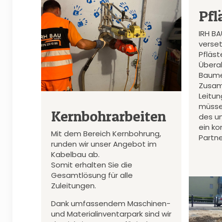
Pfl
IRH B
verset
Pfläs
Überal
Baume
Zusam
Leitu
müsse
Kernbohrarbeiten
des u
ein k
Mit dem Bereich Kernbohrung,
Partne
runden wir unser Angebot im
Kabelbau ab.
Somit erhalten Sie die
Gesamtlösung für alle
Zuleitungen.
Dank umfassendem Maschinen-
und Materialinventarpark sind wir