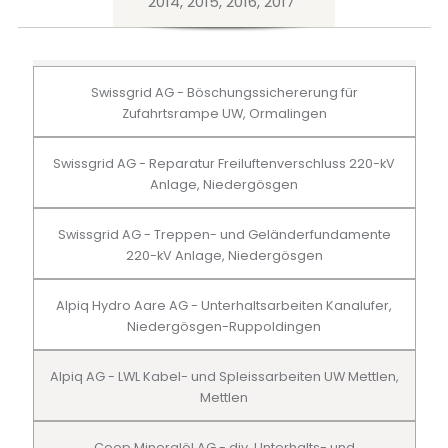
2014, 2015, 2016, 2017
Swissgrid AG - Böschungssichererung für
Zufahrtsrampe UW, Ormalingen
Swissgrid AG - Reparatur Freiluftenverschluss 220-kV
Anlage, Niedergösgen
Swissgrid AG - Treppen- und Geländerfundamente
220-kV Anlage, Niedergösgen
Alpiq Hydro Aare AG - Unterhaltsarbeiten Kanalufer,
Niedergösgen-Ruppoldingen
Alpiq AG - LWL Kabel- und Spleissarbeiten UW Mettlen,
Mettlen
Coop Mineralöl AG - div. Unterhalts- und