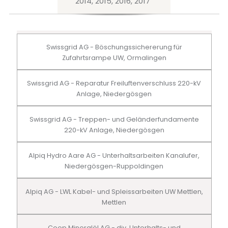
2014, 2015, 2016, 2017
Swissgrid AG - Böschungssichererung für
Zufahrtsrampe UW, Ormalingen
Swissgrid AG - Reparatur Freiluftenverschluss 220-kV
Anlage, Niedergösgen
Swissgrid AG - Treppen- und Geländerfundamente
220-kV Anlage, Niedergösgen
Alpiq Hydro Aare AG - Unterhaltsarbeiten Kanalufer,
Niedergösgen-Ruppoldingen
Alpiq AG - LWL Kabel- und Spleissarbeiten UW Mettlen,
Mettlen
Coop Mineralöl AG - div. Unterhalts- und