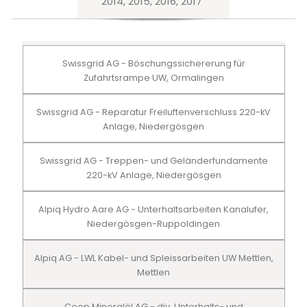
2014, 2015, 2016, 2017
Swissgrid AG - Böschungssichererung für
Zufahrtsrampe UW, Ormalingen
Swissgrid AG - Reparatur Freiluftenverschluss 220-kV
Anlage, Niedergösgen
Swissgrid AG - Treppen- und Geländerfundamente
220-kV Anlage, Niedergösgen
Alpiq Hydro Aare AG - Unterhaltsarbeiten Kanalufer,
Niedergösgen-Ruppoldingen
Alpiq AG - LWL Kabel- und Spleissarbeiten UW Mettlen,
Mettlen
Coop Mineralöl AG - div. Unterhalts- und