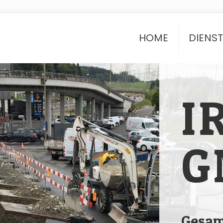
HOME
DIENS
I
G
Gesam