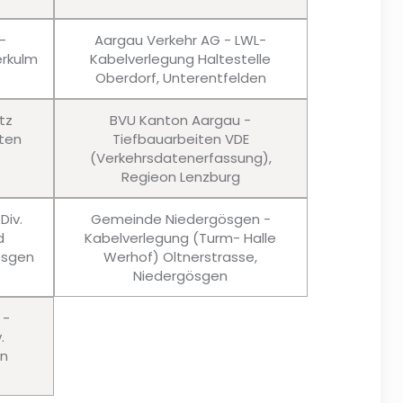
-
Aargau Verkehr AG - LWL-
rkulm
Kabelverlegung Haltestelle
Oberdorf, Unterentfelden
tz
BVU Kanton Aargau -
ten
Tiefbauarbeiten VDE
(Verkehrsdatenerfassung),
Regieon Lenzburg
Div.
Gemeinde Niedergösgen -
d
Kabelverlegung (Turm- Halle
ösgen
Werhof) Oltnerstrasse,
Niedergösgen
 -
.
en