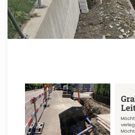
Gra
Lei
Möcht
verle
Möcht