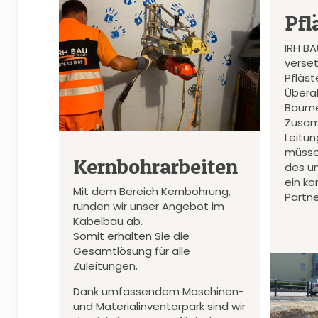
Pfl
IRH B
verset
Pfläs
Überal
Baume
Zusam
Leitu
müsse
Kernbohrarbeiten
des u
ein k
Mit dem Bereich Kernbohrung,
Partne
runden wir unser Angebot im
Kabelbau ab.
Somit erhalten Sie die
Gesamtlösung für alle
Zuleitungen.
Dank umfassendem Maschinen-
und Materialinventarpark sind wir