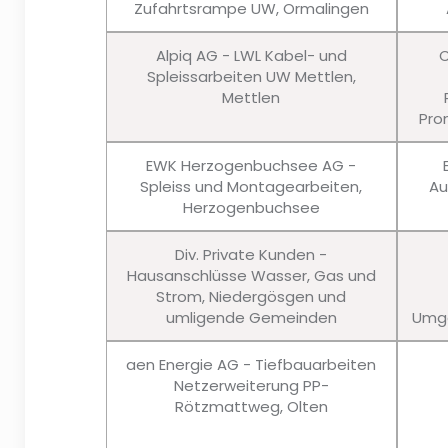
Zufahrtsrampe UW, Ormalingen
Alpiq AG - LWL Kabel- und
C
Spleissarbeiten UW Mettlen,
Mettlen
Pro
EWK Herzogenbuchsee AG -
Spleiss und Montagearbeiten,
Au
Herzogenbuchsee
Div. Private Kunden -
Hausanschlüsse Wasser, Gas und
Strom, Niedergösgen und
umligende Gemeinden
Umge
aen Energie AG - Tiefbauarbeiten
Netzerweiterung PP-
Rötzmattweg, Olten