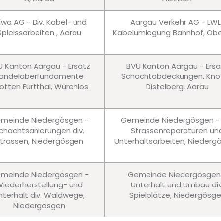
iwa AG - Div. Kabel- und
Aargau Verkehr AG - LWL
Spleissarbeiten , Aarau
Kabelumlegung Bahnhof, Obe
U Kanton Aargau - Ersatz
BVU Kanton Aargau - Ersa
andelaberfundamente
Schachtabdeckungen. Kno
otten Furtthal, Würenlos
Distelberg, Aarau
meinde Niedergösgen -
Gemeinde Niedergösgen - 
chachtsanierungen div.
Strassenreparaturen un
trassen, Niedergösgen
Unterhaltsarbeiten, Niederg
meinde Niedergösgen -
Gemeinde Niedergösgen
iederherstellung- und
Unterhalt und Umbau div
nterhalt div. Waldwege,
Spielplätze, Niedergösg
Niedergösgen