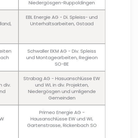
Niedergösgen-Ruppoldingen
EBL Energie AG - Di. Spleiss- und
lland,
Unterhaltsarbeiten, Gstaad
eiten
Schwaller EKM AG - Div. Spleiss
nach
und Montagearbeiten, Regieon
SO-BE
Strabag AG - Hasuanschlüsse EW
 div.
und WL in div. Projekten,
und
Niedergösgen und umligende
Gemeinden
Primeo Energie AG -
EW
Hausanschlüsse EW und WL
Gartenstrasse, Rickenbach SO