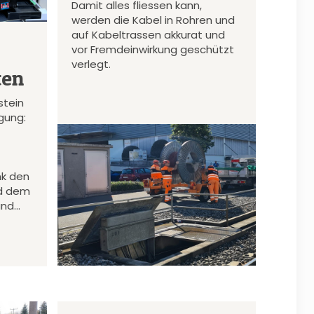
Damit alles fliessen kann,
werden die Kabel in Rohren und
auf Kabeltrassen akkurat und
vor Fremdeinwirkung geschützt
verlegt.
ten
stein
gung:
nk den
d dem
und…