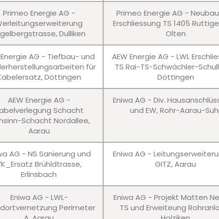
Primeo Energie AG -
Primeo Energie AG - Neuba
erleitungserweiterung
Erschliessung TS 1405 Ruttig
gelbergstrasse, Dulliken
Olten
Energie AG - Tiefbau- und
AEW Energie AG - LWL Erschli
erherstellungsarbeiten für
TS Rai-TS-Schwächler-Schul
Kabelersatz, Döttingen
Döttingen
AEW Energie AG -
Eniwa AG - Div. Hausanschlü
abelverlegung Schacht
und EW, Rohr-Aarau-Suh
hsinn-Schacht Nordallee,
Aarau
wa AG - NS Sanierung und
Eniwa AG - Leitungserweiter
VK_Ersatz Brühldtrasse,
GITZ, Aarau
Erlinsbach
Eniwa AG - LWL-
Eniwa AG - Projekt Matten N
dortvernetzung Perimeter
TS und Erweiteung Rohranl
A, Aarau
Holziken