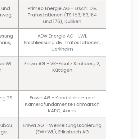
u und
Primeo Energie AG - Erschl. Div.
erweg,
Trafostatienen (TS 153,163,164
und 176), Dulliken
essung
AEW Energie AG - LWL
haus,
Erschliessung div. Trafostationen,
Uerkheim
sse WL
Eniwa AG - VK-Ersatz Kirchberg 2,
r
Küttigen
ung TS
Eniwa AG - Kandelaber- und
Kamerafundamente Fanmarsch
KAPO, Aarau
eubau
Eniwa AG - Werkleitungssanierung
age,
(EW+WL), Erlinsbach AG