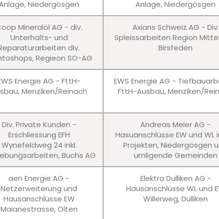
Anlage, Niedergösgen
Anlage, Niedergösgen
oop Mineralöl AG - div.
Axians Schweiz AG - Div.
Unterhalts- und
Spleissarbeiten Region Mitte
Reparaturarbeiten div.
Birsfeden
ntoshops, Regieon SO-AG
EWS Energie AG - FttH-
EWS Energie AG - Tiefbauarb
sbau, Menziken/Reinach
FttH-Ausbau, Menziken/Rei
Div. Private Kunden -
Andreas Meier AG -
Erschliessung EFH
Hasuanschlüsse EW und WL in
Wynefeldweg 24 inkl.
Projekten, Niedergösgen 
bungsarbeiten, Buchs AG
umligende Gemeinden
aen Energie AG -
Elektra Dulliken AG -
Netzerweiterung und
Hausanschlüsse WL und 
Hausanschlüsse EW
Willerweg, Dulliken
Maianestrasse, Olten