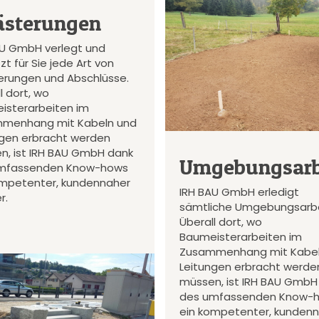
ästerungen
AU GmbH verlegt und
zt für Sie jede Art von
terungen und Abschlüsse.
l dort, wo
isterarbeiten im
menhang mit Kabeln und
ngen erbracht werden
n, ist IRH BAU GmbH dank
Umgebungsarb
mfassenden Know-hows
ompetenter, kundennaher
IRH BAU GmbH erledigt
r.
sämtliche Umgebungsarbe
Überall dort, wo
Baumeisterarbeiten im
Zusammenhang mit Kabel
Leitungen erbracht werde
müssen, ist IRH BAU GmbH
des umfassenden Know-
ein kompetenter, kunden