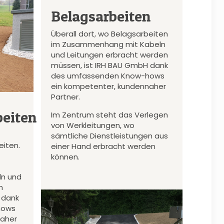
Belagsarbeiten
Überall dort, wo Belagsarbeiten
im Zusammenhang mit Kabeln
und Leitungen erbracht werden
müssen, ist IRH BAU GmbH dank
des umfassenden Know-hows
ein kompetenter, kundennaher
Partner.
eiten
Im Zentrum steht das Verlegen
von Werkleitungen, wo
sämtliche Dienstleistungen aus
iten.
einer Hand erbracht werden
können.
n und
n
 dank
hows
naher