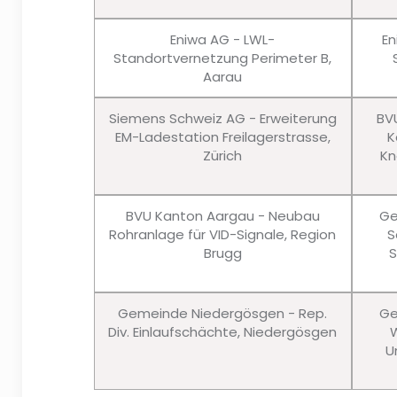
Eniwa AG - LWL-
En
Standortvernetzung Perimeter B,
Aarau
Siemens Schweiz AG - Erweiterung
BV
EM-Ladestation Freilagerstrasse,
K
Zürich
Kn
BVU Kanton Aargau - Neubau
Ge
Rohranlage für VID-Signale, Region
S
Brugg
S
Gemeinde Niedergösgen - Rep.
Ge
Div. Einlaufschächte, Niedergösgen
W
U