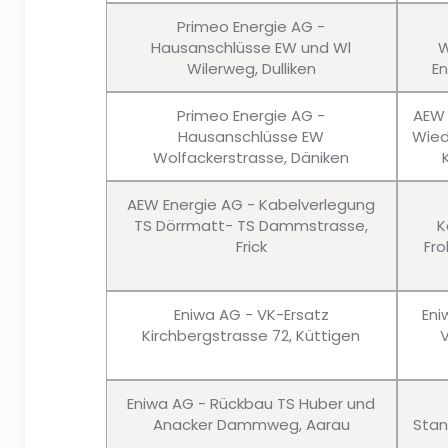
Primeo Energie AG -
Hausanschlüsse EW und Wl
W
Wilerweg, Dulliken
En
Primeo Energie AG -
AEW 
Hausanschlüsse EW
Wied
Wolfackerstrasse, Däniken
AEW Energie AG - Kabelverlegung
TS Dörrmatt- TS Dammstrasse,
K
Frick
Fro
Eniwa AG - VK-Ersatz
Eni
Kirchbergstrasse 72, Küttigen
Eniwa AG - Rückbau TS Huber und
Anacker Dammweg, Aarau
Stan