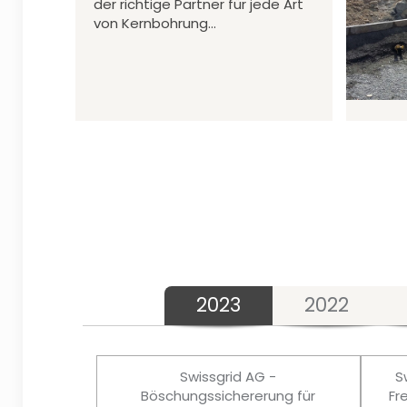
der richtige Partner für jede Art
von Kernbohrung…
2023
2022
Swissgrid AG -
S
Böschungssichererung für
Fr