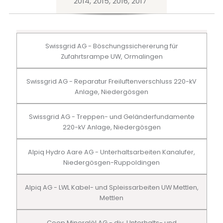
2014, 2015, 2016, 2017
Swissgrid AG - Böschungssichererung für
Zufahrtsrampe UW, Ormalingen
Swissgrid AG - Reparatur Freiluftenverschluss 220-kV
Anlage, Niedergösgen
Swissgrid AG - Treppen- und Geländerfundamente
220-kV Anlage, Niedergösgen
Alpiq Hydro Aare AG - Unterhaltsarbeiten Kanalufer,
Niedergösgen-Ruppoldingen
Alpiq AG - LWL Kabel- und Spleissarbeiten UW Mettlen,
Mettlen
Coop Mineralöl AG - div. Unterhalts- und