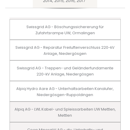
2014, 2015, 2016, 2017
Swissgrid AG - Böschungssichererung für
Zufahrtsrampe UW, Ormalingen
Swissgrid AG - Reparatur Freiluftenverschluss 220-kV
Anlage, Niedergösgen
Swissgrid AG - Treppen- und Geländerfundamente
220-kV Anlage, Niedergösgen
Alpiq Hydro Aare AG - Unterhaltsarbeiten Kanalufer,
Niedergösgen-Ruppoldingen
Alpiq AG - LWL Kabel- und Spleissarbeiten UW Mettlen,
Mettlen
Coop Mineralöl AG - div. Unterhalts- und