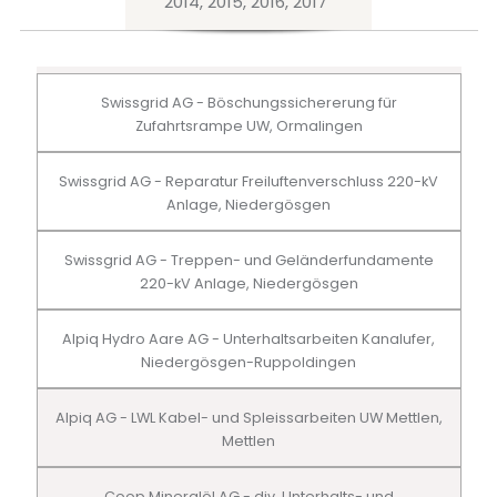
2014, 2015, 2016, 2017
Swissgrid AG - Böschungssichererung für
Zufahrtsrampe UW, Ormalingen
Swissgrid AG - Reparatur Freiluftenverschluss 220-kV
Anlage, Niedergösgen
Swissgrid AG - Treppen- und Geländerfundamente
220-kV Anlage, Niedergösgen
Alpiq Hydro Aare AG - Unterhaltsarbeiten Kanalufer,
Niedergösgen-Ruppoldingen
Alpiq AG - LWL Kabel- und Spleissarbeiten UW Mettlen,
Mettlen
Coop Mineralöl AG - div. Unterhalts- und