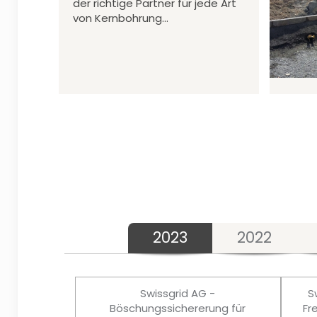
der richtige Partner für jede Art
von Kernbohrung…
2023
2022
Swissgrid AG -
S
Böschungssichererung für
Fr