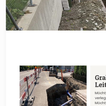
Gra
Lei
Möcht
verle
Möcht