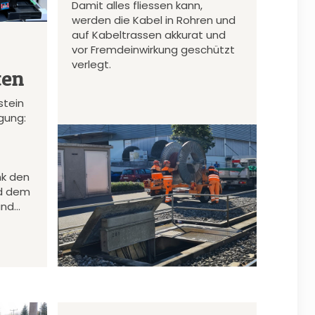
Damit alles fliessen kann,
werden die Kabel in Rohren und
auf Kabeltrassen akkurat und
vor Fremdeinwirkung geschützt
verlegt.
ten
stein
gung:
nk den
d dem
und…