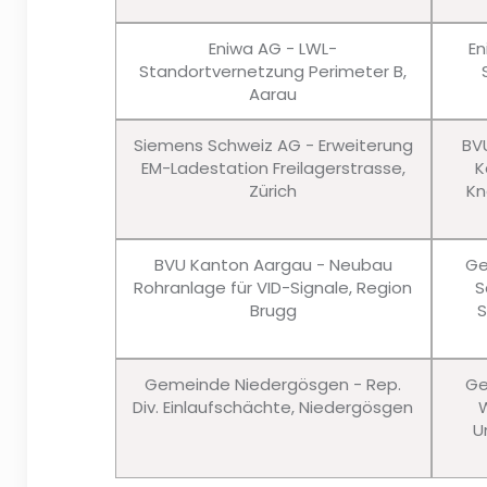
Eniwa AG - LWL-
En
Standortvernetzung Perimeter B,
Aarau
Siemens Schweiz AG - Erweiterung
BV
EM-Ladestation Freilagerstrasse,
K
Zürich
Kn
BVU Kanton Aargau - Neubau
Ge
Rohranlage für VID-Signale, Region
S
Brugg
S
Gemeinde Niedergösgen - Rep.
Ge
Div. Einlaufschächte, Niedergösgen
W
U