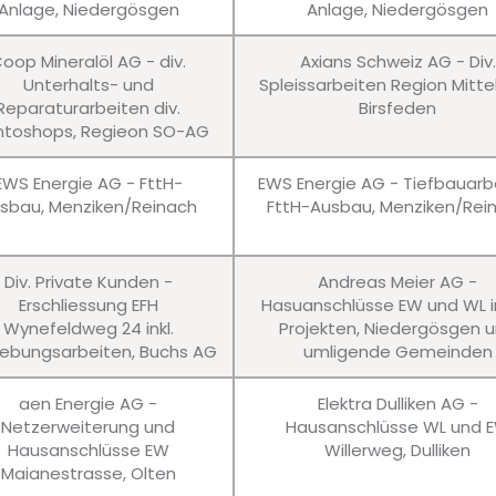
Anlage, Niedergösgen
Anlage, Niedergösgen
oop Mineralöl AG - div.
Axians Schweiz AG - Div.
Unterhalts- und
Spleissarbeiten Region Mitte
Reparaturarbeiten div.
Birsfeden
ntoshops, Regieon SO-AG
EWS Energie AG - FttH-
EWS Energie AG - Tiefbauarb
sbau, Menziken/Reinach
FttH-Ausbau, Menziken/Rei
Div. Private Kunden -
Andreas Meier AG -
Erschliessung EFH
Hasuanschlüsse EW und WL in
Wynefeldweg 24 inkl.
Projekten, Niedergösgen 
bungsarbeiten, Buchs AG
umligende Gemeinden
aen Energie AG -
Elektra Dulliken AG -
Netzerweiterung und
Hausanschlüsse WL und 
Hausanschlüsse EW
Willerweg, Dulliken
Maianestrasse, Olten