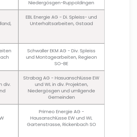
Niedergösgen-Ruppoldingen
EBL Energie AG - Di. Spleiss- und
lland,
Unterhaltsarbeiten, Gstaad
eiten
Schwaller EKM AG - Div. Spleiss
nach
und Montagearbeiten, Regieon
SO-BE
Strabag AG - Hasuanschlüsse EW
 div.
und WL in div. Projekten,
und
Niedergösgen und umligende
Gemeinden
Primeo Energie AG -
EW
Hausanschlüsse EW und WL
Gartenstrasse, Rickenbach SO