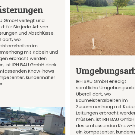
ästerungen
AU GmbH verlegt und
zt für Sie jede Art von
terungen und Abschlüsse.
l dort, wo
isterarbeiten im
menhang mit Kabeln und
ngen erbracht werden
n, ist IRH BAU GmbH dank
Umgebungsarb
mfassenden Know-hows
ompetenter, kundennaher
IRH BAU GmbH erledigt
r.
sämtliche Umgebungsarbe
Überall dort, wo
Baumeisterarbeiten im
Zusammenhang mit Kabel
Leitungen erbracht werde
müssen, ist IRH BAU GmbH
des umfassenden Know-
ein kompetenter, kunden