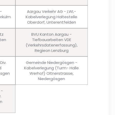
-
Aargau Verkehr AG - LWL-
rkulm
Kabelverlegung Haltestelle
Oberdorf, Unterentfelden
tz
BVU Kanton Aargau -
ten
Tiefbauarbeiten VDE
(Verkehrsdatenerfassung),
Regieon Lenzburg
Div.
Gemeinde Niedergösgen -
d
Kabelverlegung (Turm- Halle
ösgen
Werhof) Oltnerstrasse,
Niedergösgen
 -
.
en