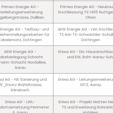
Primeo Energie AG -
Primeo Energie AG - Neuba
erleitungserweiterung
Erschliessung TS 1405 Ruttig
gelbergstrasse, Dulliken
Olten
Energie AG - Tiefbau- und
AEW Energie AG - LWL Erschli
erherstellungsarbeiten für
TS Rai-TS-Schwächler-Schul
Kabelersatz, Döttingen
Döttingen
AEW Energie AG -
Eniwa AG - Div. Hausanschlü
abelverlegung Schacht
und EW, Rohr-Aarau-Suh
hsinn-Schacht Nordallee,
Aarau
wa AG - NS Sanierung und
Eniwa AG - Leitungserweiter
VK_Ersatz Brühldtrasse,
GITZ, Aarau
Erlinsbach
Eniwa AG - LWL-
Eniwa AG - Projekt Matten N
dortvernetzung Perimeter
TS und Erweiteung Rohranl
A, Aarau
Holziken