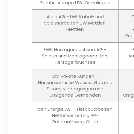
Zufahrtsrampe UW, Ormalingen
Alpiq AG - LWL Kabel- und
C
Spleissarbeiten UW Mettlen,
Mettlen
Pro
EWK Herzogenbuchsee AG -
Spleiss und Montagearbeiten,
Au
Herzogenbuchsee
Div. Private Kunden -
Hausanschlüsse Wasser, Gas und
Strom, Niedergösgen und
umligende Gemeinden
Umge
aen Energie AG - Tiefbauarbeiten
Netzerweiterung PP-
Rötzmattweg, Olten