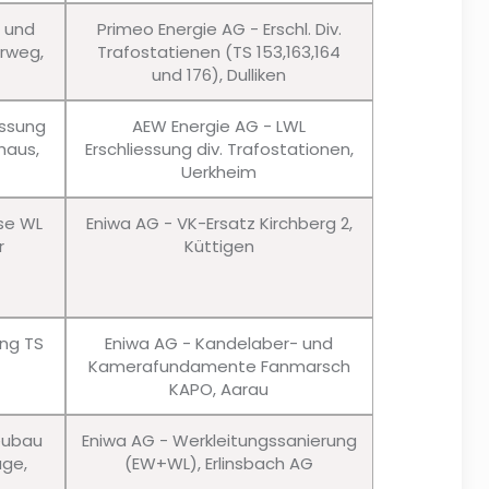
u und
Primeo Energie AG - Erschl. Div.
erweg,
Trafostatienen (TS 153,163,164
und 176), Dulliken
essung
AEW Energie AG - LWL
haus,
Erschliessung div. Trafostationen,
Uerkheim
sse WL
Eniwa AG - VK-Ersatz Kirchberg 2,
r
Küttigen
ung TS
Eniwa AG - Kandelaber- und
Kamerafundamente Fanmarsch
KAPO, Aarau
eubau
Eniwa AG - Werkleitungssanierung
age,
(EW+WL), Erlinsbach AG