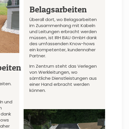
Belagsarbeiten
Überall dort, wo Belagsarbeiten
im Zusammenhang mit Kabeln
und Leitungen erbracht werden
müssen, ist IRH BAU GmbH dank
des umfassenden Know-hows
ein kompetenter, kundennaher
Partner.
eiten
Im Zentrum steht das Verlegen
von Werkleitungen, wo
sämtliche Dienstleistungen aus
iten.
einer Hand erbracht werden
können.
n und
n
 dank
hows
naher