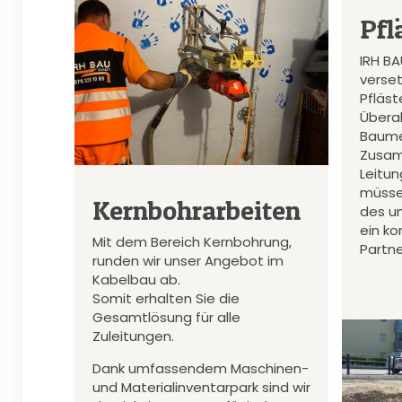
Pfl
IRH B
verset
Pfläs
Überal
Baume
Zusam
Leitu
müsse
Kernbohrarbeiten
des u
ein k
Mit dem Bereich Kernbohrung,
Partne
runden wir unser Angebot im
Kabelbau ab.
Somit erhalten Sie die
Gesamtlösung für alle
Zuleitungen.
Dank umfassendem Maschinen-
und Materialinventarpark sind wir