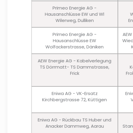
Primeo Energie AG -
Hausanschlüsse EW und Wl
W
Wilerweg, Dulliken
En
Primeo Energie AG -
AEW 
Hausanschlüsse EW
Wied
Wolfackerstrasse, Däniken
AEW Energie AG - Kabelverlegung
TS Dörrmatt- TS Dammstrasse,
K
Frick
Fro
Eniwa AG - VK-Ersatz
Eni
Kirchbergstrasse 72, Küttigen
Eniwa AG - Rückbau TS Huber und
Anacker Dammweg, Aarau
Stan