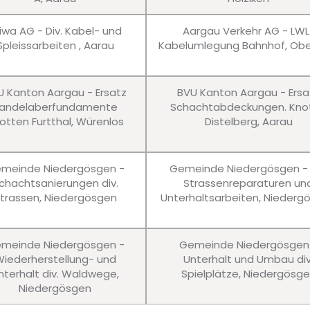
iwa AG - Div. Kabel- und
Aargau Verkehr AG - LWL
Spleissarbeiten , Aarau
Kabelumlegung Bahnhof, Obe
U Kanton Aargau - Ersatz
BVU Kanton Aargau - Ersa
andelaberfundamente
Schachtabdeckungen. Kno
otten Furtthal, Würenlos
Distelberg, Aarau
meinde Niedergösgen -
Gemeinde Niedergösgen - 
chachtsanierungen div.
Strassenreparaturen un
trassen, Niedergösgen
Unterhaltsarbeiten, Niederg
meinde Niedergösgen -
Gemeinde Niedergösgen
iederherstellung- und
Unterhalt und Umbau div
nterhalt div. Waldwege,
Spielplätze, Niedergösg
Niedergösgen