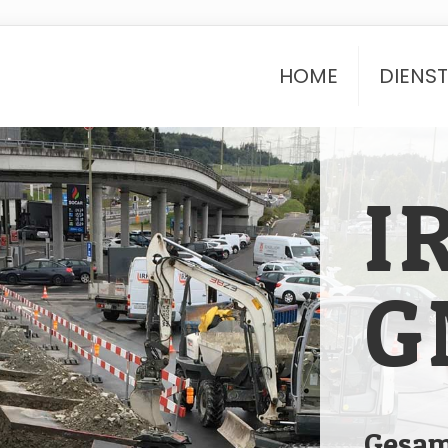
HOME
DIENS
I
G
Gesam