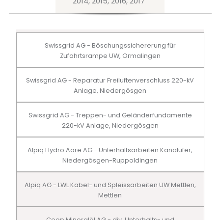
2014, 2015, 2016, 2017
Swissgrid AG - Böschungssichererung für
Zufahrtsrampe UW, Ormalingen
Swissgrid AG - Reparatur Freiluftenverschluss 220-kV
Anlage, Niedergösgen
Swissgrid AG - Treppen- und Geländerfundamente
220-kV Anlage, Niedergösgen
Alpiq Hydro Aare AG - Unterhaltsarbeiten Kanalufer,
Niedergösgen-Ruppoldingen
Alpiq AG - LWL Kabel- und Spleissarbeiten UW Mettlen,
Mettlen
Coop Mineralöl AG - div. Unterhalts- und