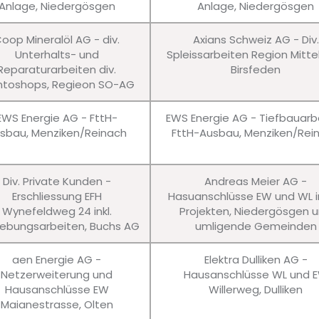
Anlage, Niedergösgen
Anlage, Niedergösgen
oop Mineralöl AG - div.
Axians Schweiz AG - Div.
Unterhalts- und
Spleissarbeiten Region Mitte
Reparaturarbeiten div.
Birsfeden
ntoshops, Regieon SO-AG
EWS Energie AG - FttH-
EWS Energie AG - Tiefbauarb
sbau, Menziken/Reinach
FttH-Ausbau, Menziken/Rei
Div. Private Kunden -
Andreas Meier AG -
Erschliessung EFH
Hasuanschlüsse EW und WL in
Wynefeldweg 24 inkl.
Projekten, Niedergösgen 
bungsarbeiten, Buchs AG
umligende Gemeinden
aen Energie AG -
Elektra Dulliken AG -
Netzerweiterung und
Hausanschlüsse WL und 
Hausanschlüsse EW
Willerweg, Dulliken
Maianestrasse, Olten