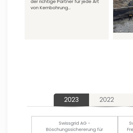
der richtige Partner für jede Art
von Kernbohrung…
2023
2022
Swissgrid AG -
S
Böschungssichererung für
Fr