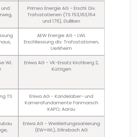
u und
Primeo Energie AG - Erschl. Div.
erweg,
Trafostatienen (TS 153,163,164
und 176), Dulliken
essung
AEW Energie AG - LWL
haus,
Erschliessung div. Trafostationen,
Uerkheim
sse WL
Eniwa AG - VK-Ersatz Kirchberg 2,
r
Küttigen
ung TS
Eniwa AG - Kandelaber- und
Kamerafundamente Fanmarsch
KAPO, Aarau
eubau
Eniwa AG - Werkleitungssanierung
age,
(EW+WL), Erlinsbach AG