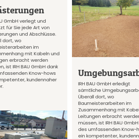
ästerungen
AU GmbH verlegt und
zt für Sie jede Art von
terungen und Abschlüsse.
l dort, wo
isterarbeiten im
menhang mit Kabeln und
ngen erbracht werden
n, ist IRH BAU GmbH dank
Umgebungsarb
mfassenden Know-hows
ompetenter, kundennaher
IRH BAU GmbH erledigt
r.
sämtliche Umgebungsarbe
Überall dort, wo
Baumeisterarbeiten im
Zusammenhang mit Kabel
Leitungen erbracht werde
müssen, ist IRH BAU GmbH
des umfassenden Know-
ein kompetenter, kunden