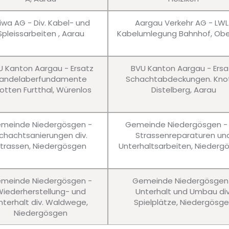
iwa AG - Div. Kabel- und
Aargau Verkehr AG - LWL
Spleissarbeiten , Aarau
Kabelumlegung Bahnhof, Obe
U Kanton Aargau - Ersatz
BVU Kanton Aargau - Ersa
andelaberfundamente
Schachtabdeckungen. Kno
otten Furtthal, Würenlos
Distelberg, Aarau
meinde Niedergösgen -
Gemeinde Niedergösgen - 
chachtsanierungen div.
Strassenreparaturen un
trassen, Niedergösgen
Unterhaltsarbeiten, Niederg
meinde Niedergösgen -
Gemeinde Niedergösgen
iederherstellung- und
Unterhalt und Umbau div
nterhalt div. Waldwege,
Spielplätze, Niedergösg
Niedergösgen