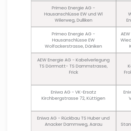
Primeo Energie AG -
Hausanschlüsse EW und Wl
W
Wilerweg, Dulliken
En
Primeo Energie AG -
AEW 
Hausanschlüsse EW
Wied
Wolfackerstrasse, Däniken
AEW Energie AG - Kabelverlegung
TS Dörrmatt- TS Dammstrasse,
K
Frick
Fro
Eniwa AG - VK-Ersatz
Eni
Kirchbergstrasse 72, Küttigen
Eniwa AG - Rückbau TS Huber und
Anacker Dammweg, Aarau
Stan