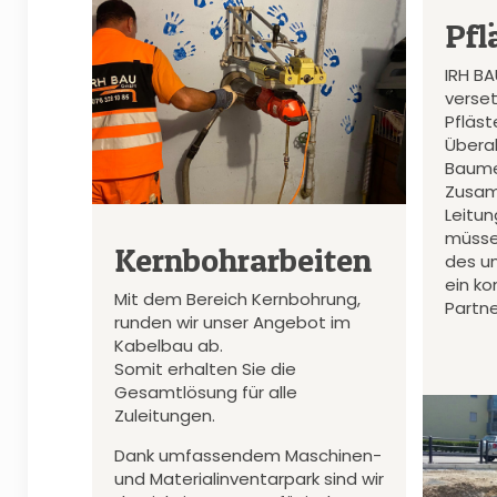
Pfl
IRH B
verset
Pfläs
Überal
Baume
Zusam
Leitu
müsse
Kernbohrarbeiten
des u
ein k
Mit dem Bereich Kernbohrung,
Partne
runden wir unser Angebot im
Kabelbau ab.
Somit erhalten Sie die
Gesamtlösung für alle
Zuleitungen.
Dank umfassendem Maschinen-
und Materialinventarpark sind wir