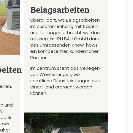
Belagsarbeiten
Überall dort, wo Belagsarbeiten
im Zusammenhang mit Kabeln
und Leitungen erbracht werden
müssen, ist IRH BAU GmbH dank
des umfassenden Know-hows
ein kompetenter, kundennaher
Partner.
eiten
Im Zentrum steht das Verlegen
von Werkleitungen, wo
sämtliche Dienstleistungen aus
iten.
einer Hand erbracht werden
können.
n und
n
 dank
hows
naher