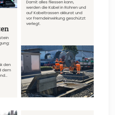
Damit alles fliessen kann,
werden die Kabel in Rohren und
auf Kabeltrassen akkurat und
vor Fremdeinwirkung geschützt
verlegt.
ten
stein
gung:
nk den
d dem
und…