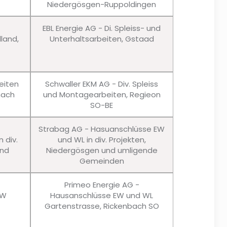
Niedergösgen-Ruppoldingen
EBL Energie AG - Di. Spleiss- und
lland,
Unterhaltsarbeiten, Gstaad
eiten
Schwaller EKM AG - Div. Spleiss
nach
und Montagearbeiten, Regieon
SO-BE
Strabag AG - Hasuanschlüsse EW
 div.
und WL in div. Projekten,
und
Niedergösgen und umligende
Gemeinden
Primeo Energie AG -
EW
Hausanschlüsse EW und WL
Gartenstrasse, Rickenbach SO