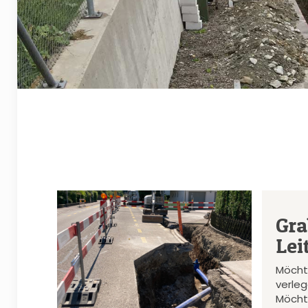
Gra
Lei
Möcht
verle
Möcht