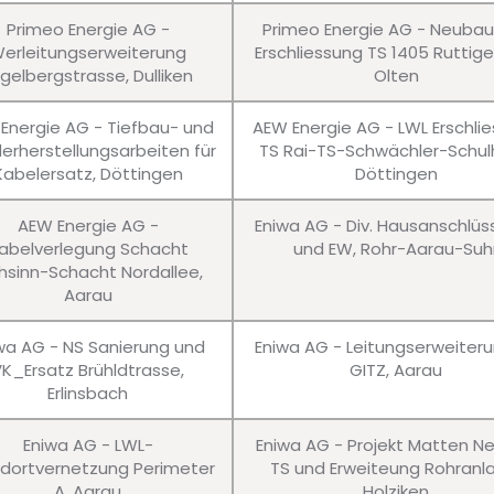
Primeo Energie AG -
Primeo Energie AG - Neuba
erleitungserweiterung
Erschliessung TS 1405 Ruttig
gelbergstrasse, Dulliken
Olten
Energie AG - Tiefbau- und
AEW Energie AG - LWL Erschli
erherstellungsarbeiten für
TS Rai-TS-Schwächler-Schul
Kabelersatz, Döttingen
Döttingen
AEW Energie AG -
Eniwa AG - Div. Hausanschlü
abelverlegung Schacht
und EW, Rohr-Aarau-Suh
hsinn-Schacht Nordallee,
Aarau
wa AG - NS Sanierung und
Eniwa AG - Leitungserweiter
VK_Ersatz Brühldtrasse,
GITZ, Aarau
Erlinsbach
Eniwa AG - LWL-
Eniwa AG - Projekt Matten N
dortvernetzung Perimeter
TS und Erweiteung Rohranl
A, Aarau
Holziken