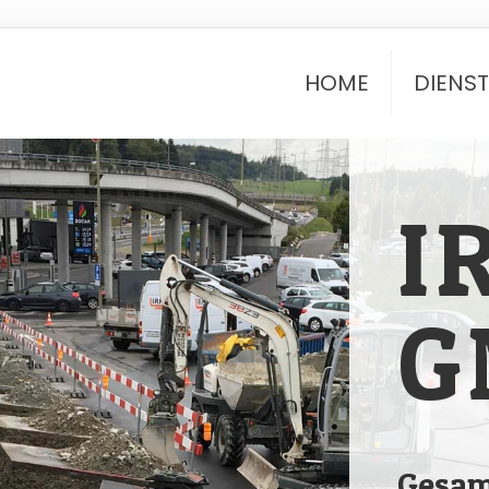
HOME
DIENS
I
G
Gesam