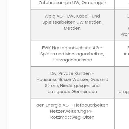
Zufahrtsrampe UW, Ormalingen
Alpiq AG - LWL Kabel- und
C
Spleissarbeiten UW Mettlen,
Mettlen
Pro
EWK Herzogenbuchsee AG -
Spleiss und Montagearbeiten,
Au
Herzogenbuchsee
Div. Private Kunden -
Hausanschlüsse Wasser, Gas und
Strom, Niedergösgen und
umligende Gemeinden
Umge
aen Energie AG - Tiefbauarbeiten
Netzerweiterung PP-
Rötzmattweg, Olten