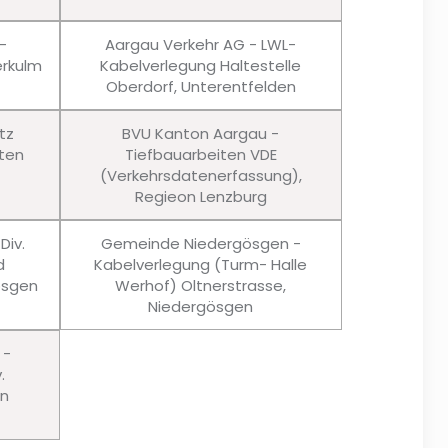
-
Aargau Verkehr AG - LWL-
rkulm
Kabelverlegung Haltestelle
Oberdorf, Unterentfelden
tz
BVU Kanton Aargau -
ten
Tiefbauarbeiten VDE
(Verkehrsdatenerfassung),
Regieon Lenzburg
Div.
Gemeinde Niedergösgen -
d
Kabelverlegung (Turm- Halle
ösgen
Werhof) Oltnerstrasse,
Niedergösgen
 -
.
en