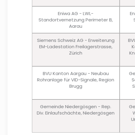
Eniwa AG - LWL-
En
Standortvernetzung Perimeter B,
Aarau
Siemens Schweiz AG - Erweiterung
BV
EM-Ladestation Freilagerstrasse,
K
Zürich
Kn
BVU Kanton Aargau - Neubau
Ge
Rohranlage für VID-Signale, Region
S
Brugg
S
Gemeinde Niedergösgen - Rep.
Ge
Div. Einlaufschächte, Niedergösgen
W
U