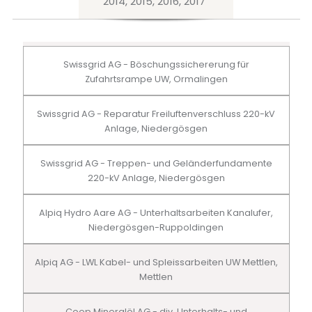
2014, 2015, 2016, 2017
Swissgrid AG - Böschungssichererung für
Zufahrtsrampe UW, Ormalingen
Swissgrid AG - Reparatur Freiluftenverschluss 220-kV
Anlage, Niedergösgen
Swissgrid AG - Treppen- und Geländerfundamente
220-kV Anlage, Niedergösgen
Alpiq Hydro Aare AG - Unterhaltsarbeiten Kanalufer,
Niedergösgen-Ruppoldingen
Alpiq AG - LWL Kabel- und Spleissarbeiten UW Mettlen,
Mettlen
Coop Mineralöl AG - div. Unterhalts- und