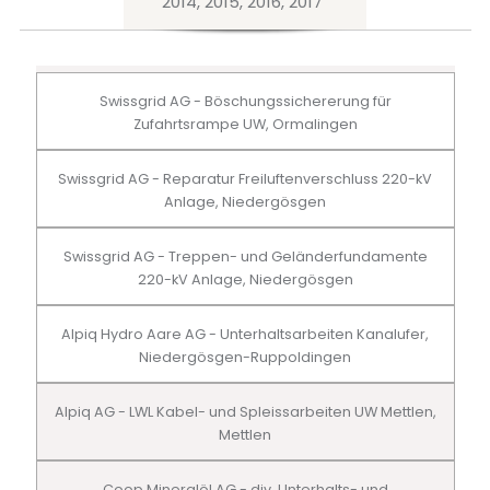
2014, 2015, 2016, 2017
Swissgrid AG - Böschungssichererung für
Zufahrtsrampe UW, Ormalingen
Swissgrid AG - Reparatur Freiluftenverschluss 220-kV
Anlage, Niedergösgen
Swissgrid AG - Treppen- und Geländerfundamente
220-kV Anlage, Niedergösgen
Alpiq Hydro Aare AG - Unterhaltsarbeiten Kanalufer,
Niedergösgen-Ruppoldingen
Alpiq AG - LWL Kabel- und Spleissarbeiten UW Mettlen,
Mettlen
Coop Mineralöl AG - div. Unterhalts- und