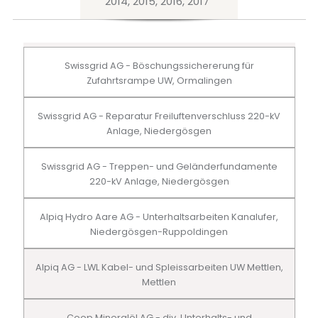
2014, 2015, 2016, 2017
Swissgrid AG - Böschungssichererung für
Zufahrtsrampe UW, Ormalingen
Swissgrid AG - Reparatur Freiluftenverschluss 220-kV
Anlage, Niedergösgen
Swissgrid AG - Treppen- und Geländerfundamente
220-kV Anlage, Niedergösgen
Alpiq Hydro Aare AG - Unterhaltsarbeiten Kanalufer,
Niedergösgen-Ruppoldingen
Alpiq AG - LWL Kabel- und Spleissarbeiten UW Mettlen,
Mettlen
Coop Mineralöl AG - div. Unterhalts- und