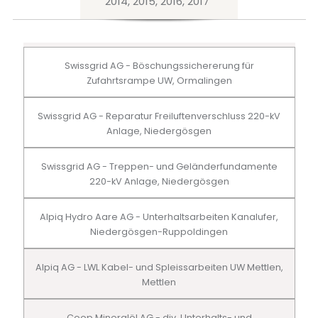
2014, 2015, 2016, 2017
Swissgrid AG - Böschungssichererung für
Zufahrtsrampe UW, Ormalingen
Swissgrid AG - Reparatur Freiluftenverschluss 220-kV
Anlage, Niedergösgen
Swissgrid AG - Treppen- und Geländerfundamente
220-kV Anlage, Niedergösgen
Alpiq Hydro Aare AG - Unterhaltsarbeiten Kanalufer,
Niedergösgen-Ruppoldingen
Alpiq AG - LWL Kabel- und Spleissarbeiten UW Mettlen,
Mettlen
Coop Mineralöl AG - div. Unterhalts- und