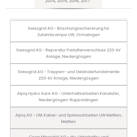
2014, 2015, 2016, 2017
Swissgrid AG - Böschungssichererung für
Zufahrtsrampe UW, Ormalingen
Swissgrid AG - Reparatur Freiluftenverschluss 220-kV
Anlage, Niedergösgen
Swissgrid AG - Treppen- und Geländerfundamente
220-kV Anlage, Niedergösgen
Alpiq Hydro Aare AG - Unterhaltsarbeiten Kanalufer,
Niedergösgen-Ruppoldingen
Alpiq AG - LWL Kabel- und Spleissarbeiten UW Mettlen,
Mettlen
Coop Mineralöl AG - div. Unterhalts- und