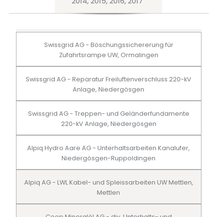
2014, 2015, 2016, 2017
Swissgrid AG - Böschungssichererung für
Zufahrtsrampe UW, Ormalingen
Swissgrid AG - Reparatur Freiluftenverschluss 220-kV
Anlage, Niedergösgen
Swissgrid AG - Treppen- und Geländerfundamente
220-kV Anlage, Niedergösgen
Alpiq Hydro Aare AG - Unterhaltsarbeiten Kanalufer,
Niedergösgen-Ruppoldingen
Alpiq AG - LWL Kabel- und Spleissarbeiten UW Mettlen,
Mettlen
Coop Mineralöl AG - div. Unterhalts- und