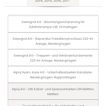
2014, 2015, 2016, 2017
Swissgrid AG - Böschungssichererung für
Zufahrtsrampe UW, Ormalingen
Swissgrid AG - Reparatur Freiluftenverschluss 220-kV
Anlage, Niedergösgen
Swissgrid AG - Treppen- und Geländerfundamente
220-kV Anlage, Niedergösgen
Alpiq Hydro Aare AG - Unterhaltsarbeiten Kanalufer,
Niedergösgen-Ruppoldingen
Alpiq AG - LWL Kabel- und Spleissarbeiten UW Mettlen,
Mettlen
Coop Mineralöl AG - div. Unterhalts- und