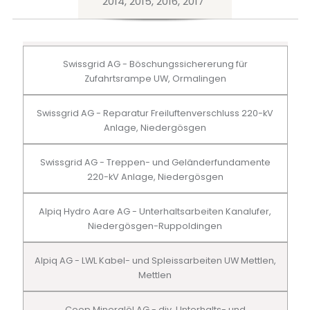
2014, 2015, 2016, 2017
Swissgrid AG - Böschungssichererung für
Zufahrtsrampe UW, Ormalingen
Swissgrid AG - Reparatur Freiluftenverschluss 220-kV
Anlage, Niedergösgen
Swissgrid AG - Treppen- und Geländerfundamente
220-kV Anlage, Niedergösgen
Alpiq Hydro Aare AG - Unterhaltsarbeiten Kanalufer,
Niedergösgen-Ruppoldingen
Alpiq AG - LWL Kabel- und Spleissarbeiten UW Mettlen,
Mettlen
Coop Mineralöl AG - div. Unterhalts- und