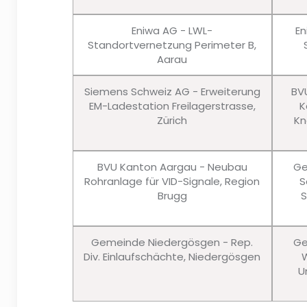
Eniwa AG - LWL-
En
Standortvernetzung Perimeter B,
Aarau
Siemens Schweiz AG - Erweiterung
BV
EM-Ladestation Freilagerstrasse,
K
Zürich
Kn
BVU Kanton Aargau - Neubau
Ge
Rohranlage für VID-Signale, Region
S
Brugg
S
Gemeinde Niedergösgen - Rep.
Ge
Div. Einlaufschächte, Niedergösgen
W
U