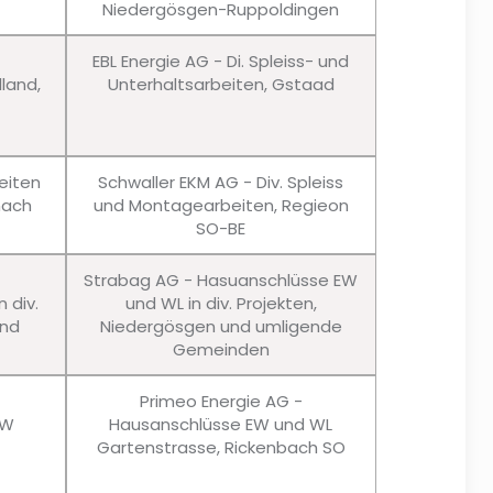
Niedergösgen-Ruppoldingen
EBL Energie AG - Di. Spleiss- und
lland,
Unterhaltsarbeiten, Gstaad
eiten
Schwaller EKM AG - Div. Spleiss
nach
und Montagearbeiten, Regieon
SO-BE
Strabag AG - Hasuanschlüsse EW
 div.
und WL in div. Projekten,
und
Niedergösgen und umligende
Gemeinden
Primeo Energie AG -
EW
Hausanschlüsse EW und WL
Gartenstrasse, Rickenbach SO