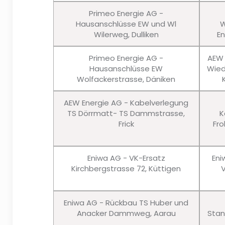
Primeo Energie AG -
Hausanschlüsse EW und Wl
W
Wilerweg, Dulliken
En
Primeo Energie AG -
AEW 
Hausanschlüsse EW
Wied
Wolfackerstrasse, Däniken
AEW Energie AG - Kabelverlegung
TS Dörrmatt- TS Dammstrasse,
K
Frick
Fro
Eniwa AG - VK-Ersatz
Eni
Kirchbergstrasse 72, Küttigen
Eniwa AG - Rückbau TS Huber und
Anacker Dammweg, Aarau
Stan