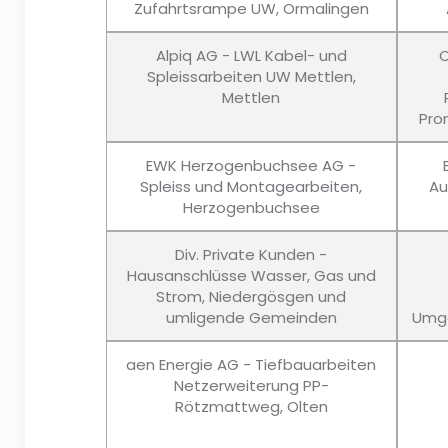
Zufahrtsrampe UW, Ormalingen
Alpiq AG - LWL Kabel- und
C
Spleissarbeiten UW Mettlen,
Mettlen
Pro
EWK Herzogenbuchsee AG -
Spleiss und Montagearbeiten,
Au
Herzogenbuchsee
Div. Private Kunden -
Hausanschlüsse Wasser, Gas und
Strom, Niedergösgen und
umligende Gemeinden
Umge
aen Energie AG - Tiefbauarbeiten
Netzerweiterung PP-
Rötzmattweg, Olten