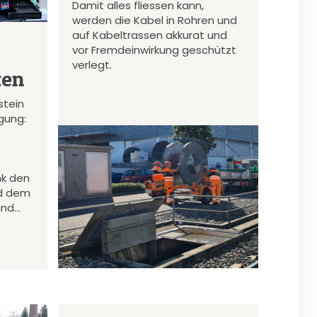
Damit alles fliessen kann,
werden die Kabel in Rohren und
auf Kabeltrassen akkurat und
vor Fremdeinwirkung geschützt
verlegt.
ten
stein
gung:
nk den
d dem
und…