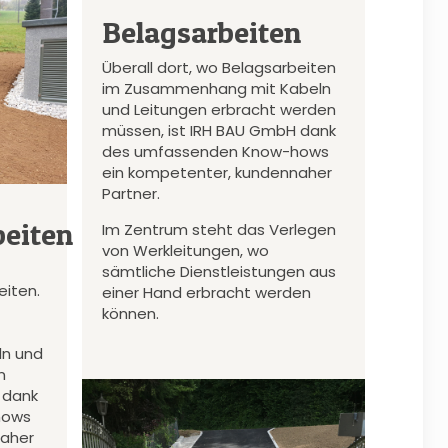
Belagsarbeiten
Überall dort, wo Belagsarbeiten
im Zusammenhang mit Kabeln
und Leitungen erbracht werden
müssen, ist IRH BAU GmbH dank
des umfassenden Know-hows
ein kompetenter, kundennaher
Partner.
eiten
Im Zentrum steht das Verlegen
von Werkleitungen, wo
sämtliche Dienstleistungen aus
iten.
einer Hand erbracht werden
können.
n und
n
 dank
hows
naher