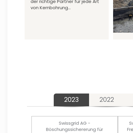
der richtige Partner für jede Art
von Kernbohrung…
2023
2022
Swissgrid AG -
S
Böschungssichererung für
Fr