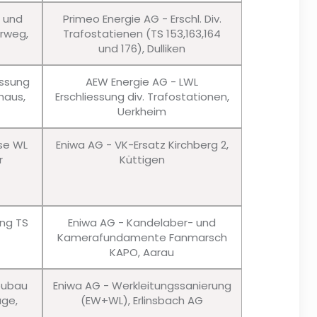
u und
Primeo Energie AG - Erschl. Div.
erweg,
Trafostatienen (TS 153,163,164
und 176), Dulliken
essung
AEW Energie AG - LWL
haus,
Erschliessung div. Trafostationen,
Uerkheim
sse WL
Eniwa AG - VK-Ersatz Kirchberg 2,
r
Küttigen
ung TS
Eniwa AG - Kandelaber- und
Kamerafundamente Fanmarsch
KAPO, Aarau
eubau
Eniwa AG - Werkleitungssanierung
age,
(EW+WL), Erlinsbach AG