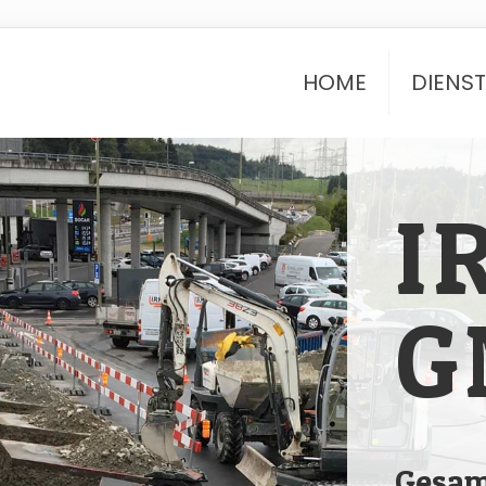
HOME
DIENS
I
G
Gesam