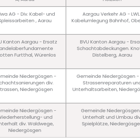
iwa AG - Div. Kabel- und
Aargau Verkehr AG - LWL
Spleissarbeiten , Aarau
Kabelumlegung Bahnhof, Obe
U Kanton Aargau - Ersatz
BVU Kanton Aargau - Ersa
andelaberfundamente
Schachtabdeckungen. Kno
otten Furtthal, Würenlos
Distelberg, Aarau
meinde Niedergösgen -
Gemeinde Niedergösgen - 
chachtsanierungen div.
Strassenreparaturen un
trassen, Niedergösgen
Unterhaltsarbeiten, Niederg
meinde Niedergösgen -
Gemeinde Niedergösgen
iederherstellung- und
Unterhalt und Umbau div
nterhalt div. Waldwege,
Spielplätze, Niedergösg
Niedergösgen