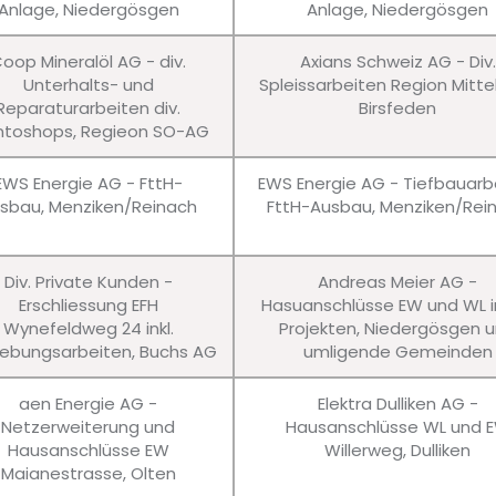
Anlage, Niedergösgen
Anlage, Niedergösgen
oop Mineralöl AG - div.
Axians Schweiz AG - Div.
Unterhalts- und
Spleissarbeiten Region Mitte
Reparaturarbeiten div.
Birsfeden
ntoshops, Regieon SO-AG
EWS Energie AG - FttH-
EWS Energie AG - Tiefbauarb
sbau, Menziken/Reinach
FttH-Ausbau, Menziken/Rei
Div. Private Kunden -
Andreas Meier AG -
Erschliessung EFH
Hasuanschlüsse EW und WL in
Wynefeldweg 24 inkl.
Projekten, Niedergösgen 
bungsarbeiten, Buchs AG
umligende Gemeinden
aen Energie AG -
Elektra Dulliken AG -
Netzerweiterung und
Hausanschlüsse WL und 
Hausanschlüsse EW
Willerweg, Dulliken
Maianestrasse, Olten