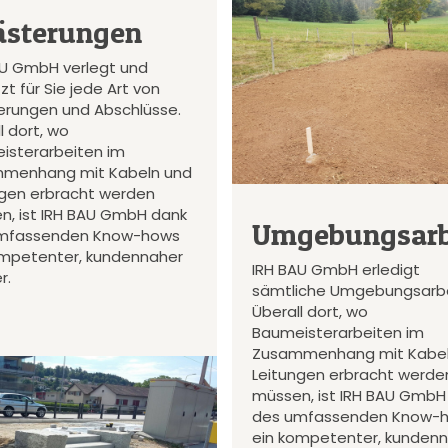
ästerungen
AU GmbH verlegt und
zt für Sie jede Art von
terungen und Abschlüsse.
l dort, wo
isterarbeiten im
menhang mit Kabeln und
ngen erbracht werden
n, ist IRH BAU GmbH dank
Umgebungsarb
mfassenden Know-hows
ompetenter, kundennaher
IRH BAU GmbH erledigt
r.
sämtliche Umgebungsarbe
Überall dort, wo
Baumeisterarbeiten im
Zusammenhang mit Kabel
Leitungen erbracht werde
müssen, ist IRH BAU GmbH
des umfassenden Know-
ein kompetenter, kunden