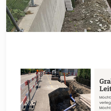
Gra
Lei
Möcht
verle
Möcht