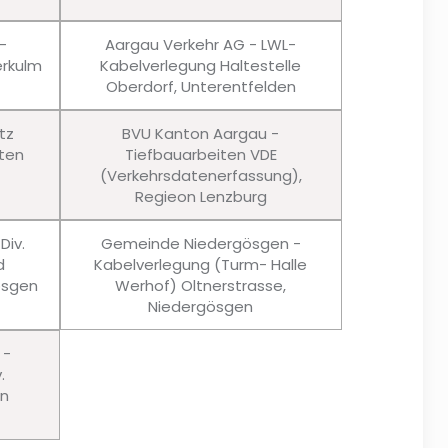
-
Aargau Verkehr AG - LWL-
rkulm
Kabelverlegung Haltestelle
Oberdorf, Unterentfelden
tz
BVU Kanton Aargau -
ten
Tiefbauarbeiten VDE
(Verkehrsdatenerfassung),
Regieon Lenzburg
Div.
Gemeinde Niedergösgen -
d
Kabelverlegung (Turm- Halle
ösgen
Werhof) Oltnerstrasse,
Niedergösgen
 -
.
en