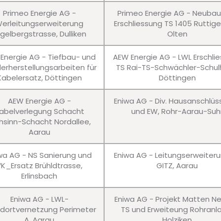
Primeo Energie AG -
Primeo Energie AG - Neuba
erleitungserweiterung
Erschliessung TS 1405 Ruttig
gelbergstrasse, Dulliken
Olten
Energie AG - Tiefbau- und
AEW Energie AG - LWL Erschli
erherstellungsarbeiten für
TS Rai-TS-Schwächler-Schul
Kabelersatz, Döttingen
Döttingen
AEW Energie AG -
Eniwa AG - Div. Hausanschlü
abelverlegung Schacht
und EW, Rohr-Aarau-Suh
hsinn-Schacht Nordallee,
Aarau
wa AG - NS Sanierung und
Eniwa AG - Leitungserweiter
VK_Ersatz Brühldtrasse,
GITZ, Aarau
Erlinsbach
Eniwa AG - LWL-
Eniwa AG - Projekt Matten N
dortvernetzung Perimeter
TS und Erweiteung Rohranl
A, Aarau
Holziken