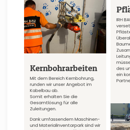
Pfl
IRH B
verset
Pfläs
Überal
Baume
Zusam
Leitu
müsse
Kernbohrarbeiten
des u
ein k
Mit dem Bereich Kernbohrung,
Partne
runden wir unser Angebot im
Kabelbau ab.
Somit erhalten Sie die
Gesamtlösung für alle
Zuleitungen.
Dank umfassendem Maschinen-
und Materialinventarpark sind wir