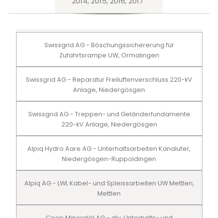
2014, 2015, 2016, 2017
Swissgrid AG - Böschungssichererung für
Zufahrtsrampe UW, Ormalingen
Swissgrid AG - Reparatur Freiluftenverschluss 220-kV
Anlage, Niedergösgen
Swissgrid AG - Treppen- und Geländerfundamente
220-kV Anlage, Niedergösgen
Alpiq Hydro Aare AG - Unterhaltsarbeiten Kanalufer,
Niedergösgen-Ruppoldingen
Alpiq AG - LWL Kabel- und Spleissarbeiten UW Mettlen,
Mettlen
Coop Mineralöl AG - div. Unterhalts- und