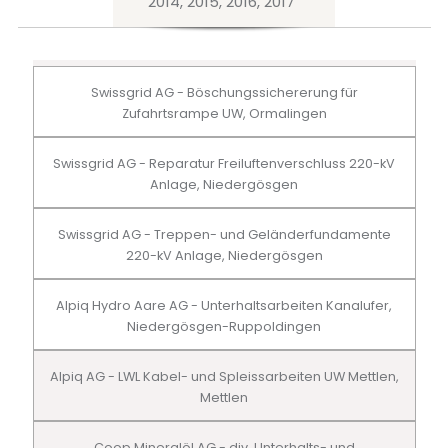
2014, 2015, 2016, 2017
Swissgrid AG - Böschungssichererung für
Zufahrtsrampe UW, Ormalingen
Swissgrid AG - Reparatur Freiluftenverschluss 220-kV
Anlage, Niedergösgen
Swissgrid AG - Treppen- und Geländerfundamente
220-kV Anlage, Niedergösgen
Alpiq Hydro Aare AG - Unterhaltsarbeiten Kanalufer,
Niedergösgen-Ruppoldingen
Alpiq AG - LWL Kabel- und Spleissarbeiten UW Mettlen,
Mettlen
Coop Mineralöl AG - div. Unterhalts- und