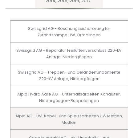
2014, 2015, 2016, 2017
Swissgrid AG - Böschungssichererung für
Zufahrtsrampe UW, Ormalingen
Swissgrid AG - Reparatur Freiluftenverschluss 220-kV
Anlage, Niedergösgen
Swissgrid AG - Treppen- und Geländerfundamente
220-kV Anlage, Niedergösgen
Alpiq Hydro Aare AG - Unterhaltsarbeiten Kanalufer,
Niedergösgen-Ruppoldingen
Alpiq AG - LWL Kabel- und Spleissarbeiten UW Mettlen,
Mettlen
Coop Mineralöl AG - div. Unterhalts- und