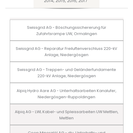
2014, 2015, 2016, 2017
Swissgrid AG - Böschungssichererung für
Zufahrtsrampe UW, Ormalingen
Swissgrid AG - Reparatur Freiluftenverschluss 220-kV
Anlage, Niedergösgen
Swissgrid AG - Treppen- und Geländerfundamente
220-kV Anlage, Niedergösgen
Alpiq Hydro Aare AG - Unterhaltsarbeiten Kanalufer,
Niedergösgen-Ruppoldingen
Alpiq AG - LWL Kabel- und Spleissarbeiten UW Mettlen,
Mettlen
Coop Mineralöl AG - div. Unterhalts- und