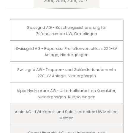
2014, 2015, 2016, 2017
Swissgrid AG - Böschungssichererung für
Zufahrtsrampe UW, Ormalingen
Swissgrid AG - Reparatur Freiluftenverschluss 220-kV
Anlage, Niedergösgen
Swissgrid AG - Treppen- und Geländerfundamente
220-kV Anlage, Niedergösgen
Alpiq Hydro Aare AG - Unterhaltsarbeiten Kanalufer,
Niedergösgen-Ruppoldingen
Alpiq AG - LWL Kabel- und Spleissarbeiten UW Mettlen,
Mettlen
Coop Mineralöl AG - div. Unterhalts- und