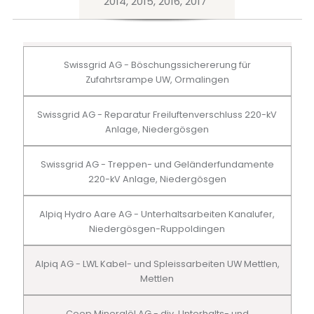
2014, 2015, 2016, 2017
Swissgrid AG - Böschungssichererung für
Zufahrtsrampe UW, Ormalingen
Swissgrid AG - Reparatur Freiluftenverschluss 220-kV
Anlage, Niedergösgen
Swissgrid AG - Treppen- und Geländerfundamente
220-kV Anlage, Niedergösgen
Alpiq Hydro Aare AG - Unterhaltsarbeiten Kanalufer,
Niedergösgen-Ruppoldingen
Alpiq AG - LWL Kabel- und Spleissarbeiten UW Mettlen,
Mettlen
Coop Mineralöl AG - div. Unterhalts- und