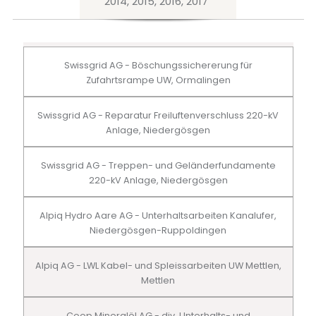
2014, 2015, 2016, 2017
Swissgrid AG - Böschungssichererung für
Zufahrtsrampe UW, Ormalingen
Swissgrid AG - Reparatur Freiluftenverschluss 220-kV
Anlage, Niedergösgen
Swissgrid AG - Treppen- und Geländerfundamente
220-kV Anlage, Niedergösgen
Alpiq Hydro Aare AG - Unterhaltsarbeiten Kanalufer,
Niedergösgen-Ruppoldingen
Alpiq AG - LWL Kabel- und Spleissarbeiten UW Mettlen,
Mettlen
Coop Mineralöl AG - div. Unterhalts- und