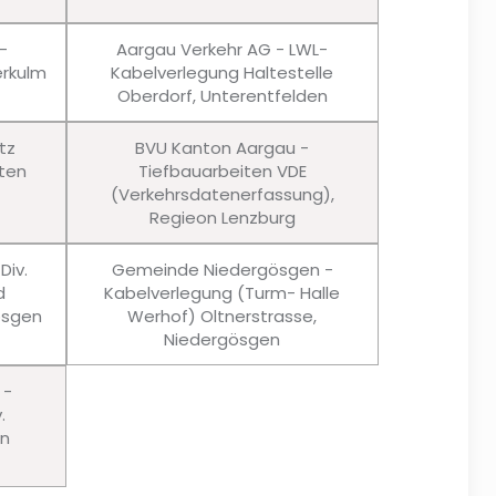
-
Aargau Verkehr AG - LWL-
rkulm
Kabelverlegung Haltestelle
Oberdorf, Unterentfelden
tz
BVU Kanton Aargau -
ten
Tiefbauarbeiten VDE
(Verkehrsdatenerfassung),
Regieon Lenzburg
Div.
Gemeinde Niedergösgen -
d
Kabelverlegung (Turm- Halle
ösgen
Werhof) Oltnerstrasse,
Niedergösgen
 -
.
en