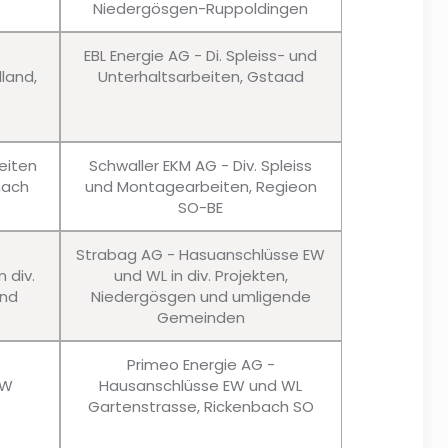
Niedergösgen-Ruppoldingen
EBL Energie AG - Di. Spleiss- und
lland,
Unterhaltsarbeiten, Gstaad
eiten
Schwaller EKM AG - Div. Spleiss
nach
und Montagearbeiten, Regieon
SO-BE
Strabag AG - Hasuanschlüsse EW
 div.
und WL in div. Projekten,
und
Niedergösgen und umligende
Gemeinden
Primeo Energie AG -
EW
Hausanschlüsse EW und WL
Gartenstrasse, Rickenbach SO