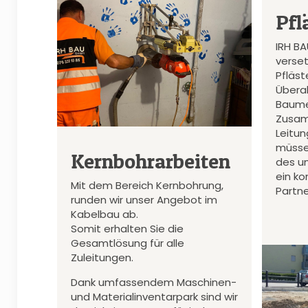
Pfl
IRH B
verset
Pfläs
Überal
Baume
Zusam
Leitu
müsse
Kernbohrarbeiten
des u
ein k
Mit dem Bereich Kernbohrung,
Partne
runden wir unser Angebot im
Kabelbau ab.
Somit erhalten Sie die
Gesamtlösung für alle
Zuleitungen.
Dank umfassendem Maschinen-
und Materialinventarpark sind wir