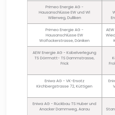
Primeo Energie AG -
Hausanschlüsse EW und Wl
W
Wilerweg, Dulliken
En
Primeo Energie AG -
AEW 
Hausanschlüsse EW
Wied
Wolfackerstrasse, Däniken
AEW Energie AG - Kabelverlegung
TS Dörrmatt- TS Dammstrasse,
K
Frick
Fro
Eniwa AG - VK-Ersatz
Eni
Kirchbergstrasse 72, Küttigen
Eniwa AG - Rückbau TS Huber und
Anacker Dammweg, Aarau
Stan