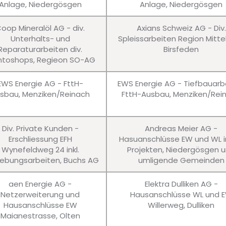
Anlage, Niedergösgen
Anlage, Niedergösgen
oop Mineralöl AG - div.
Axians Schweiz AG - Div.
Unterhalts- und
Spleissarbeiten Region Mitte
Reparaturarbeiten div.
Birsfeden
ntoshops, Regieon SO-AG
EWS Energie AG - FttH-
EWS Energie AG - Tiefbauarb
sbau, Menziken/Reinach
FttH-Ausbau, Menziken/Rei
Div. Private Kunden -
Andreas Meier AG -
Erschliessung EFH
Hasuanschlüsse EW und WL in
Wynefeldweg 24 inkl.
Projekten, Niedergösgen 
bungsarbeiten, Buchs AG
umligende Gemeinden
aen Energie AG -
Elektra Dulliken AG -
Netzerweiterung und
Hausanschlüsse WL und 
Hausanschlüsse EW
Willerweg, Dulliken
Maianestrasse, Olten