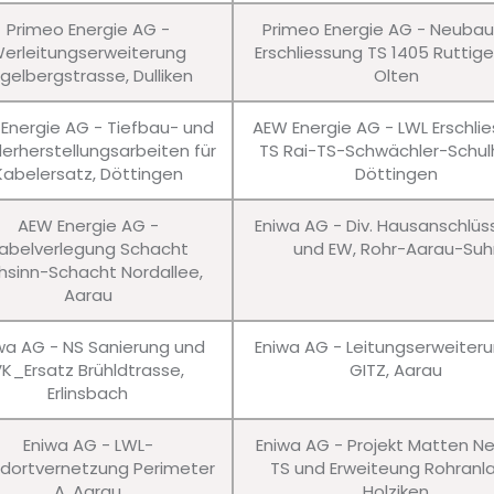
Primeo Energie AG -
Primeo Energie AG - Neuba
erleitungserweiterung
Erschliessung TS 1405 Ruttig
gelbergstrasse, Dulliken
Olten
Energie AG - Tiefbau- und
AEW Energie AG - LWL Erschli
erherstellungsarbeiten für
TS Rai-TS-Schwächler-Schul
Kabelersatz, Döttingen
Döttingen
AEW Energie AG -
Eniwa AG - Div. Hausanschlü
abelverlegung Schacht
und EW, Rohr-Aarau-Suh
hsinn-Schacht Nordallee,
Aarau
wa AG - NS Sanierung und
Eniwa AG - Leitungserweiter
VK_Ersatz Brühldtrasse,
GITZ, Aarau
Erlinsbach
Eniwa AG - LWL-
Eniwa AG - Projekt Matten N
dortvernetzung Perimeter
TS und Erweiteung Rohranl
A, Aarau
Holziken