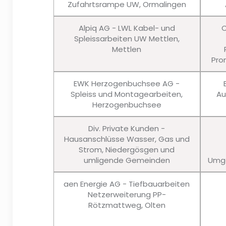
Zufahrtsrampe UW, Ormalingen
Alpiq AG - LWL Kabel- und
C
Spleissarbeiten UW Mettlen,
Mettlen
Pro
EWK Herzogenbuchsee AG -
Spleiss und Montagearbeiten,
Au
Herzogenbuchsee
Div. Private Kunden -
Hausanschlüsse Wasser, Gas und
Strom, Niedergösgen und
umligende Gemeinden
Umge
aen Energie AG - Tiefbauarbeiten
Netzerweiterung PP-
Rötzmattweg, Olten