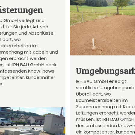
ästerungen
AU GmbH verlegt und
zt für Sie jede Art von
terungen und Abschlüsse.
l dort, wo
isterarbeiten im
menhang mit Kabeln und
ngen erbracht werden
n, ist IRH BAU GmbH dank
Umgebungsarb
mfassenden Know-hows
ompetenter, kundennaher
IRH BAU GmbH erledigt
r.
sämtliche Umgebungsarbe
Überall dort, wo
Baumeisterarbeiten im
Zusammenhang mit Kabel
Leitungen erbracht werde
müssen, ist IRH BAU GmbH
des umfassenden Know-
ein kompetenter, kunden