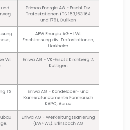
u und
Primeo Energie AG - Erschl. Div.
erweg,
Trafostatienen (TS 153,163,164
und 176), Dulliken
essung
AEW Energie AG - LWL
haus,
Erschliessung div. Trafostationen,
Uerkheim
sse WL
Eniwa AG - VK-Ersatz Kirchberg 2,
r
Küttigen
ung TS
Eniwa AG - Kandelaber- und
Kamerafundamente Fanmarsch
KAPO, Aarau
eubau
Eniwa AG - Werkleitungssanierung
age,
(EW+WL), Erlinsbach AG