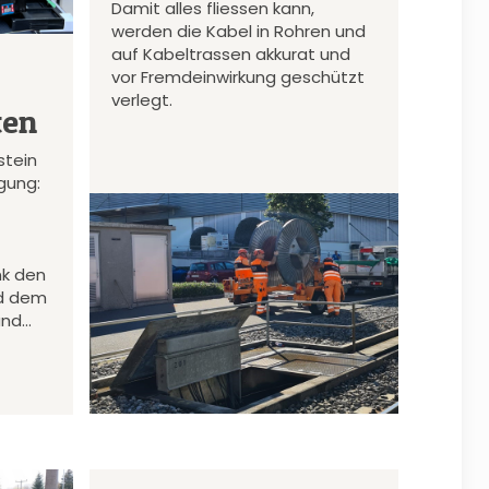
Damit alles fliessen kann,
werden die Kabel in Rohren und
auf Kabeltrassen akkurat und
vor Fremdeinwirkung geschützt
verlegt.
ten
stein
gung:
nk den
d dem
und…