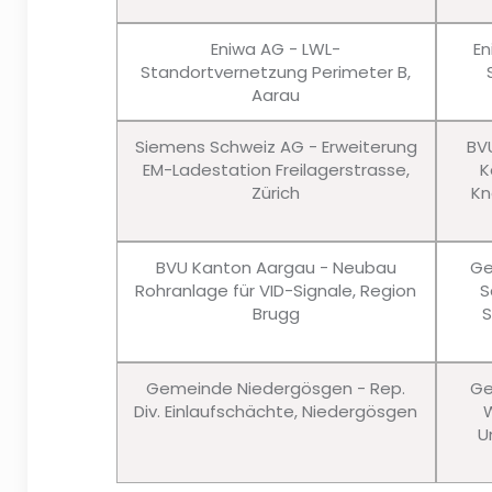
Eniwa AG - LWL-
En
Standortvernetzung Perimeter B,
Aarau
Siemens Schweiz AG - Erweiterung
BV
EM-Ladestation Freilagerstrasse,
K
Zürich
Kn
BVU Kanton Aargau - Neubau
Ge
Rohranlage für VID-Signale, Region
S
Brugg
S
Gemeinde Niedergösgen - Rep.
Ge
Div. Einlaufschächte, Niedergösgen
W
U