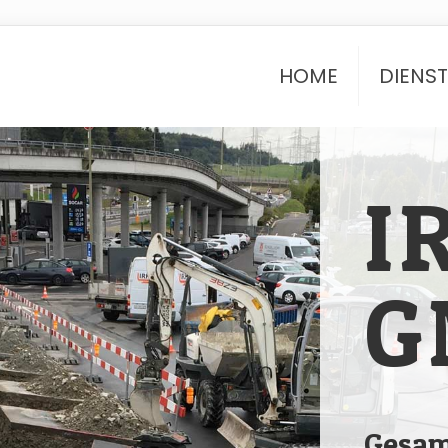
HOME
DIENS
I
G
Gesam