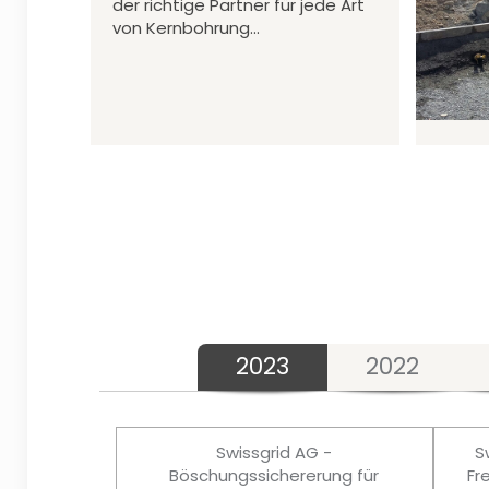
der richtige Partner für jede Art
von Kernbohrung…
2023
2022
Swissgrid AG -
S
Böschungssichererung für
Fr