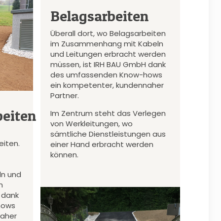
Belagsarbeiten
Überall dort, wo Belagsarbeiten
im Zusammenhang mit Kabeln
und Leitungen erbracht werden
müssen, ist IRH BAU GmbH dank
des umfassenden Know-hows
ein kompetenter, kundennaher
Partner.
eiten
Im Zentrum steht das Verlegen
von Werkleitungen, wo
sämtliche Dienstleistungen aus
iten.
einer Hand erbracht werden
können.
n und
n
 dank
hows
naher