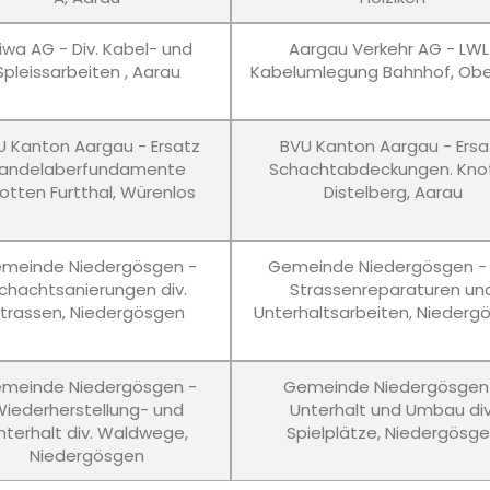
iwa AG - Div. Kabel- und
Aargau Verkehr AG - LWL
Spleissarbeiten , Aarau
Kabelumlegung Bahnhof, Obe
U Kanton Aargau - Ersatz
BVU Kanton Aargau - Ersa
andelaberfundamente
Schachtabdeckungen. Kno
otten Furtthal, Würenlos
Distelberg, Aarau
meinde Niedergösgen -
Gemeinde Niedergösgen - 
chachtsanierungen div.
Strassenreparaturen un
trassen, Niedergösgen
Unterhaltsarbeiten, Niederg
meinde Niedergösgen -
Gemeinde Niedergösgen
iederherstellung- und
Unterhalt und Umbau div
nterhalt div. Waldwege,
Spielplätze, Niedergösg
Niedergösgen