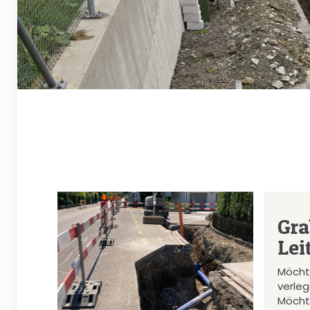
Gra
Lei
Möcht
verle
Möcht