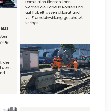
Damit alles fliessen kann,
werden die Kabel in Rohren und
auf Kabeltrassen akkurat und
vor Fremdeinwirkung geschützt
verlegt.
ten
stein
gung:
nk den
d dem
und…