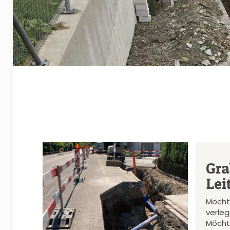
Gra
Lei
Möcht
verle
Möcht