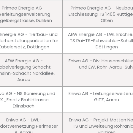
Primeo Energie AG -
Primeo Energie AG - Neuba
erleitungserweiterung
Erschliessung TS 1405 Ruttig
gelbergstrasse, Dulliken
Olten
Energie AG - Tiefbau- und
AEW Energie AG - LWL Erschli
erherstellungsarbeiten für
TS Rai-TS-Schwächler-Schul
Kabelersatz, Döttingen
Döttingen
AEW Energie AG -
Eniwa AG - Div. Hausanschlü
abelverlegung Schacht
und EW, Rohr-Aarau-Suh
hsinn-Schacht Nordallee,
Aarau
wa AG - NS Sanierung und
Eniwa AG - Leitungserweiter
VK_Ersatz Brühldtrasse,
GITZ, Aarau
Erlinsbach
Eniwa AG - LWL-
Eniwa AG - Projekt Matten N
dortvernetzung Perimeter
TS und Erweiteung Rohranl
A, Aarau
Holziken