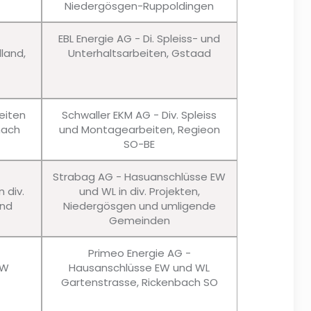
Niedergösgen-Ruppoldingen
EBL Energie AG - Di. Spleiss- und
lland,
Unterhaltsarbeiten, Gstaad
eiten
Schwaller EKM AG - Div. Spleiss
nach
und Montagearbeiten, Regieon
SO-BE
Strabag AG - Hasuanschlüsse EW
 div.
und WL in div. Projekten,
und
Niedergösgen und umligende
Gemeinden
Primeo Energie AG -
EW
Hausanschlüsse EW und WL
Gartenstrasse, Rickenbach SO