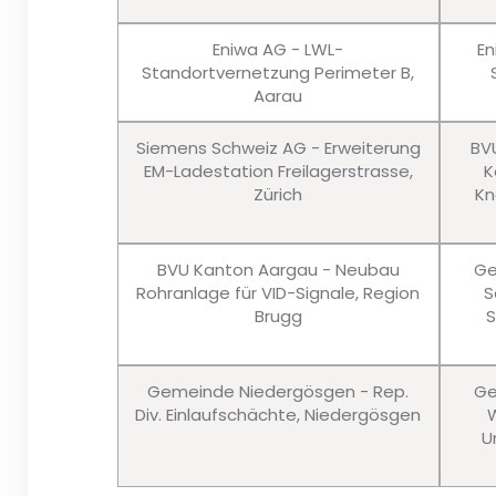
Eniwa AG - LWL-
En
Standortvernetzung Perimeter B,
Aarau
Siemens Schweiz AG - Erweiterung
BV
EM-Ladestation Freilagerstrasse,
K
Zürich
Kn
BVU Kanton Aargau - Neubau
Ge
Rohranlage für VID-Signale, Region
S
Brugg
S
Gemeinde Niedergösgen - Rep.
Ge
Div. Einlaufschächte, Niedergösgen
W
U