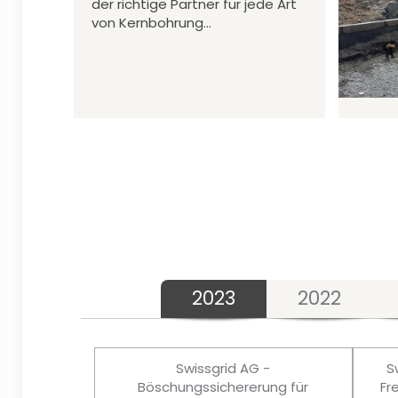
der richtige Partner für jede Art
von Kernbohrung…
2023
2022
Swissgrid AG -
S
Böschungssichererung für
Fr