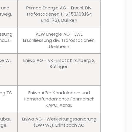
u und
Primeo Energie AG - Erschl. Div.
erweg,
Trafostatienen (TS 153,163,164
und 176), Dulliken
essung
AEW Energie AG - LWL
haus,
Erschliessung div. Trafostationen,
Uerkheim
sse WL
Eniwa AG - VK-Ersatz Kirchberg 2,
r
Küttigen
ung TS
Eniwa AG - Kandelaber- und
Kamerafundamente Fanmarsch
KAPO, Aarau
eubau
Eniwa AG - Werkleitungssanierung
age,
(EW+WL), Erlinsbach AG