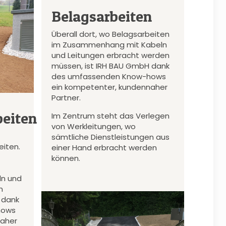
Belagsarbeiten
Überall dort, wo Belagsarbeiten
im Zusammenhang mit Kabeln
und Leitungen erbracht werden
müssen, ist IRH BAU GmbH dank
des umfassenden Know-hows
ein kompetenter, kundennaher
Partner.
eiten
Im Zentrum steht das Verlegen
von Werkleitungen, wo
sämtliche Dienstleistungen aus
iten.
einer Hand erbracht werden
können.
n und
n
 dank
hows
naher