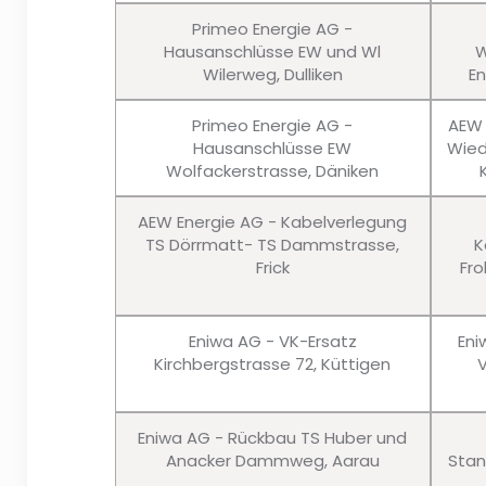
Primeo Energie AG -
Hausanschlüsse EW und Wl
W
Wilerweg, Dulliken
En
Primeo Energie AG -
AEW 
Hausanschlüsse EW
Wied
Wolfackerstrasse, Däniken
AEW Energie AG - Kabelverlegung
TS Dörrmatt- TS Dammstrasse,
K
Frick
Fro
Eniwa AG - VK-Ersatz
Eni
Kirchbergstrasse 72, Küttigen
Eniwa AG - Rückbau TS Huber und
Anacker Dammweg, Aarau
Stan