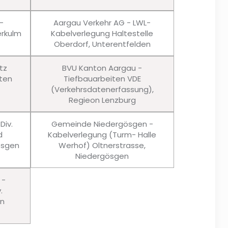
-
Aargau Verkehr AG - LWL-
rkulm
Kabelverlegung Haltestelle
Oberdorf, Unterentfelden
tz
BVU Kanton Aargau -
ten
Tiefbauarbeiten VDE
(Verkehrsdatenerfassung),
Regieon Lenzburg
Div.
Gemeinde Niedergösgen -
d
Kabelverlegung (Turm- Halle
ösgen
Werhof) Oltnerstrasse,
Niedergösgen
 -
.
en