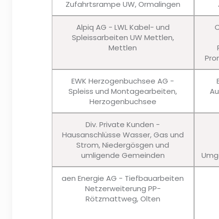
Zufahrtsrampe UW, Ormalingen
Alpiq AG - LWL Kabel- und
C
Spleissarbeiten UW Mettlen,
Mettlen
Pro
EWK Herzogenbuchsee AG -
Spleiss und Montagearbeiten,
Au
Herzogenbuchsee
Div. Private Kunden -
Hausanschlüsse Wasser, Gas und
Strom, Niedergösgen und
umligende Gemeinden
Umge
aen Energie AG - Tiefbauarbeiten
Netzerweiterung PP-
Rötzmattweg, Olten