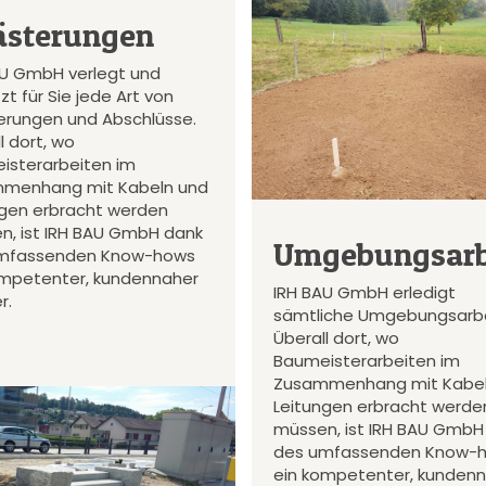
ästerungen
AU GmbH verlegt und
zt für Sie jede Art von
terungen und Abschlüsse.
l dort, wo
isterarbeiten im
menhang mit Kabeln und
ngen erbracht werden
n, ist IRH BAU GmbH dank
Umgebungsarb
mfassenden Know-hows
ompetenter, kundennaher
IRH BAU GmbH erledigt
r.
sämtliche Umgebungsarbe
Überall dort, wo
Baumeisterarbeiten im
Zusammenhang mit Kabel
Leitungen erbracht werde
müssen, ist IRH BAU GmbH
des umfassenden Know-
ein kompetenter, kunden