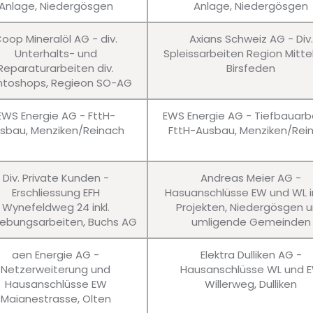
Anlage, Niedergösgen
Anlage, Niedergösgen
oop Mineralöl AG - div.
Axians Schweiz AG - Div.
Unterhalts- und
Spleissarbeiten Region Mitte
Reparaturarbeiten div.
Birsfeden
ntoshops, Regieon SO-AG
EWS Energie AG - FttH-
EWS Energie AG - Tiefbauarb
sbau, Menziken/Reinach
FttH-Ausbau, Menziken/Rei
Div. Private Kunden -
Andreas Meier AG -
Erschliessung EFH
Hasuanschlüsse EW und WL in
Wynefeldweg 24 inkl.
Projekten, Niedergösgen 
bungsarbeiten, Buchs AG
umligende Gemeinden
aen Energie AG -
Elektra Dulliken AG -
Netzerweiterung und
Hausanschlüsse WL und 
Hausanschlüsse EW
Willerweg, Dulliken
Maianestrasse, Olten