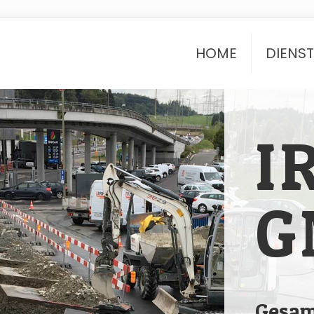
HOME
DIENS
I
G
Gesam