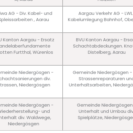
iwa AG - Div. Kabel- und
Aargau Verkehr AG - LWL
Spleissarbeiten , Aarau
Kabelumlegung Bahnhof, Obe
U Kanton Aargau - Ersatz
BVU Kanton Aargau - Ersa
andelaberfundamente
Schachtabdeckungen. Kno
otten Furtthal, Würenlos
Distelberg, Aarau
meinde Niedergösgen -
Gemeinde Niedergösgen - 
chachtsanierungen div.
Strassenreparaturen un
trassen, Niedergösgen
Unterhaltsarbeiten, Niederg
meinde Niedergösgen -
Gemeinde Niedergösgen
iederherstellung- und
Unterhalt und Umbau div
nterhalt div. Waldwege,
Spielplätze, Niedergösg
Niedergösgen