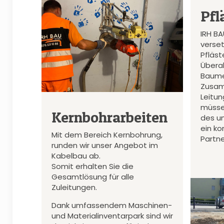
Pfl
IRH B
verset
Pfläs
Überal
Baume
Zusam
Leitu
müsse
Kernbohrarbeiten
des u
ein k
Mit dem Bereich Kernbohrung,
Partne
runden wir unser Angebot im
Kabelbau ab.
Somit erhalten Sie die
Gesamtlösung für alle
Zuleitungen.
Dank umfassendem Maschinen-
und Materialinventarpark sind wir