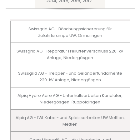
2014, 2015, 2016, 2017
Swissgrid AG - Böschungssichererung für
Zufahrtsrampe UW, Ormalingen
Swissgrid AG - Reparatur Freiluftenverschluss 220-kV
Anlage, Niedergösgen
Swissgrid AG - Treppen- und Geländerfundamente
220-kV Anlage, Niedergösgen
Alpiq Hydro Aare AG - Unterhaltsarbeiten Kanalufer,
Niedergösgen-Ruppoldingen
Alpiq AG - LWL Kabel- und Spleissarbeiten UW Mettlen,
Mettlen
Coop Mineralöl AG - div. Unterhalts- und