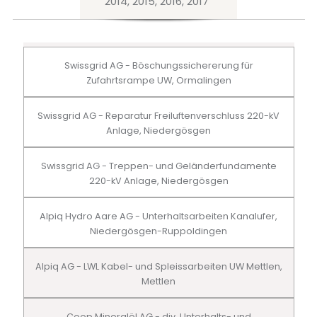
2014, 2015, 2016, 2017
Swissgrid AG - Böschungssichererung für
Zufahrtsrampe UW, Ormalingen
Swissgrid AG - Reparatur Freiluftenverschluss 220-kV
Anlage, Niedergösgen
Swissgrid AG - Treppen- und Geländerfundamente
220-kV Anlage, Niedergösgen
Alpiq Hydro Aare AG - Unterhaltsarbeiten Kanalufer,
Niedergösgen-Ruppoldingen
Alpiq AG - LWL Kabel- und Spleissarbeiten UW Mettlen,
Mettlen
Coop Mineralöl AG - div. Unterhalts- und