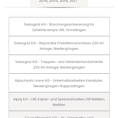
2014, 2015, 2016, 2017
Swissgrid AG - Böschungssichererung für
Zufahrtsrampe UW, Ormalingen
Swissgrid AG - Reparatur Freiluftenverschluss 220-kV
Anlage, Niedergösgen
Swissgrid AG - Treppen- und Geländerfundamente
220-kV Anlage, Niedergösgen
Alpiq Hydro Aare AG - Unterhaltsarbeiten Kanalufer,
Niedergösgen-Ruppoldingen
Alpiq AG - LWL Kabel- und Spleissarbeiten UW Mettlen,
Mettlen
Coop Mineralöl AG - div. Unterhalts- und