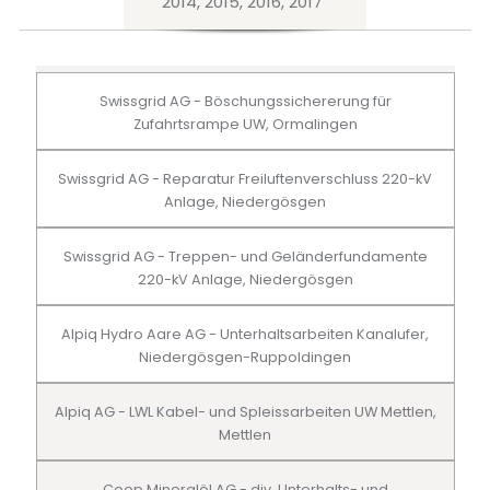
2014, 2015, 2016, 2017
Swissgrid AG - Böschungssichererung für
Zufahrtsrampe UW, Ormalingen
Swissgrid AG - Reparatur Freiluftenverschluss 220-kV
Anlage, Niedergösgen
Swissgrid AG - Treppen- und Geländerfundamente
220-kV Anlage, Niedergösgen
Alpiq Hydro Aare AG - Unterhaltsarbeiten Kanalufer,
Niedergösgen-Ruppoldingen
Alpiq AG - LWL Kabel- und Spleissarbeiten UW Mettlen,
Mettlen
Coop Mineralöl AG - div. Unterhalts- und